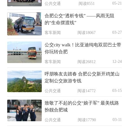
05-21
公共交通
阅读8551
合肥公交“透析专线” ——风雨无阻
的“生命摆渡线”
03-27
客车新闻
阅读18067
公交city walk！比亚迪纯电双层巴士带
你玩转合肥
12-24
客车新闻
阅读26812
呼朋唤友去踏春 合肥公交新开鸡笼山
定制公交旅游专线
03-15
公共交通
阅读14772
致敬了不起的公交“娘子军” 最美线路
扮靓合肥城
03-11
公共交通
阅读17790