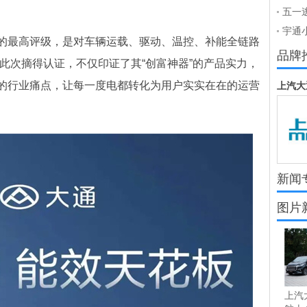
高端
五一
去川
宇通
最高评级，是对车辆运载、驱动、温控、补能全链路
庄开
品牌
此次摘得认证，不仅印证了其“创富神器”的产品实力，
的行业痛点，让每一度电都转化为用户实实在在的运营
上汽大
新闻
图片
上汽