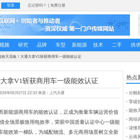
视频
研究
品牌
车型
新能源
技术
二手
供
 能效天花板！大通大拿V1斩获商用车一级能效认证
热点
大拿V1斩获商用车一级能效认证
分舱秒
26年05月07日 22:33 来源：上汽大通
递生
零碳
纯电
能效
新能源商用车的能效认证，正成为衡量车辆运营价值
用车
阅动
凭借全场景极致用电效率，荣获中国质量认证中心一级能
的书
读懂用
车能效第一梯队，为城配物流、多元商用场景树立全新
续热
云南