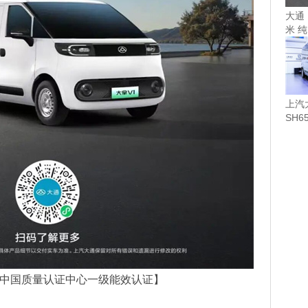
大通 1
米 纯
上汽
SH6
（柴..
获中国质量认证中心一级能效认证】