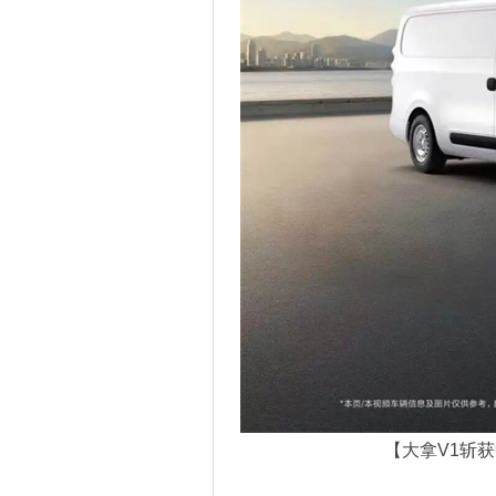
【大拿V1斩