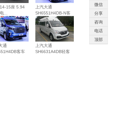
微信
4-15座 5.94
上汽大通
电...
SH6551H4DB-N客
分享
车（...
咨询
电话
顶部
大通
上汽大通
551H4DB客车
SH6631A4DB轻客
.
（柴...