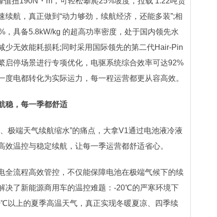
扭190N・m，可轻松攀爬25%坡度，拉载 1.22吨货
续航，真正做到“动力够劲，续航经济，还能多装”;相
，具备5.8kW/kg 的超高功率密度，处于国内领先水
无效能耗损耗;同时采用国际领先的第二代Hair-Pin
繁启停场景进行专项优化，电驱系统综合效率可达92%
一度电都转化为实际运力，每一程运营都更从容高效。
稳，每一季都舒适
极端天气续航缩水”的痛点，大拿V1通过电池液冷液
高效温控与稳定续航，让每一季运营都舒适省心。
全流程高效管控，不仅能保障电池在极端气候下的续
解决了新能源商用车的温控难题：-20℃的严寒环境下
40℃以上的夏季高温天气，真正实现冬暖夏凉、四季续