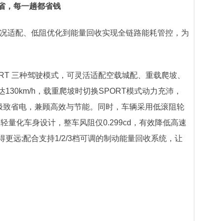
省，每一趟都省钱
况适配、低阻优化到能量回收实现全链路能耗管控，为
。
PORT 三种驾驶模式，可灵活适配空载城配、重载爬坡、
30km/h，载重爬坡时切换SPORT模式动力充沛，
现极致省电，兼顾高效与节能。同时，车辆采用低滚阻轮
轻量化车身设计，整车风阻仅0.299cd，有效降低高速
更远;配合支持1/2/3档可调的制动能量回收系统，让