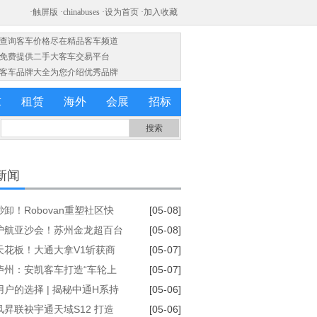
·查询客车价格尽在精品客车频道
·免费提供二手大客车交易平台
·客车品牌大全为您介绍优秀品牌
求
租赁
海外
会展
招标
新闻
卸！Robovan重塑社区快
[05-08]
态
护航亚沙会！苏州金龙超百台
[05-08]
新V系客车驰骋三亚
天花板！大通大拿V1斩获商
[05-07]
一级能效认证
庐州：安凯客车打造“车轮上
[05-07]
香驿站”
户的选择 | 揭秘中通H系持
[05-06]
销背后的价值逻辑
风昇联袂宇通天域S12 打造
[05-06]