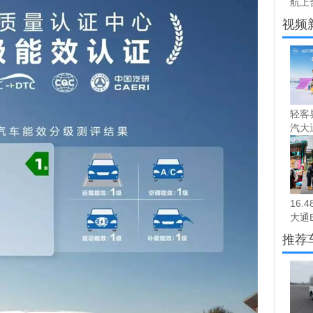
航上合
视频
轻客
汽大通
16.
大通EV
推荐