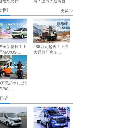
组织比什...
展：上汽大通展台
新闻
更多>>
界全新物种！上
288万元起售！上汽
MAXUS...
大通原厂房车...
48万元起售! 上汽
80 ...
车型