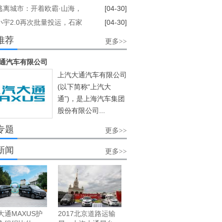
超长线定制游！
逃离城市：开着欧霸·山海，
[04-30]
藏线安个家
小宇2.0再次批量投运，石家
[04-30]
启自动驾驶公交新时代!
推荐
更多>>
通汽车有限公司
上汽大通汽车有限公司
(以下简称“上汽大
通”)，是上海汽车集团
股份有限公司...
[阅读]
专题
更多>>
新闻
更多>>
大通MAXUS护
2017北京道路运输