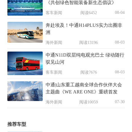
《共创绿色智能装备新生态倡议》
08-04
客车新闻
阅读6452
奔赴埃及！中通H14PLUS实力出圈非
洲
08-03
海外新闻
阅读13196
中通N11D双层纯电观光巴士 绿动随行
驭见山河
08-03
客车新闻
阅读7676
中通|山东重工越南全球合作伙伴大会
主题曲《WE ARE ONE》重磅首发
07-30
海外新闻
阅读10059
推荐车型