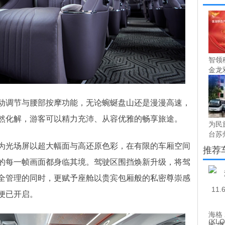
智领
金龙双
调节与腰部按摩功能，无论蜿蜒盘山还是漫漫高速，
然化解，游客可以精力充沛、从容优雅的畅享旅途。
为民
台苏州
光场屏以超大幅面与高还原色彩，在有限的车厢空间
推荐
的每一帧画面都身临其境。驾驶区围挡焕新升级，将驾
全管理的同时，更赋予座舱以贵宾包厢般的私密尊崇感
便已开启。
海格 2
米 燃