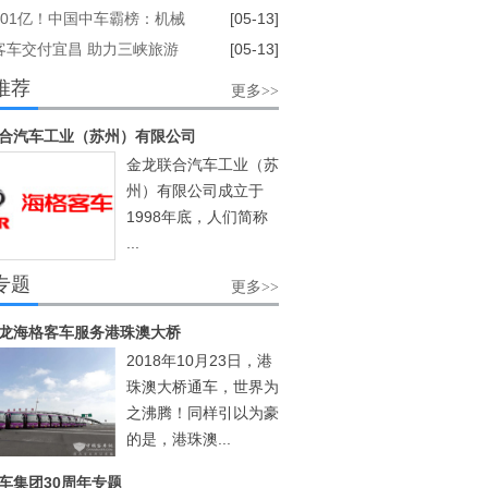
港口“待机王”上线，开启物流
2.01亿！中国中车霸榜：机械
[05-13]
式
制造“一哥”实锤
客车交付宜昌 助力三峡旅游
[05-13]
推荐
更多>>
合汽车工业（苏州）有限公司
金龙联合汽车工业（苏
州）有限公司成立于
1998年底，人们简称
...
[阅读]
专题
更多>>
龙海格客车服务港珠澳大桥
2018年10月23日，港
珠澳大桥通车，世界为
之沸腾！同样引以为豪
的是，港珠澳...
车集团30周年专题