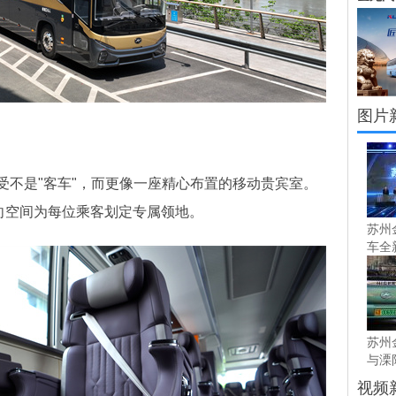
图片
是"客车"，而更像一座精心布置的移动贵宾室。
横向空间为每位乘客划定专属领地。
苏州
车全
苏州
与溧阳
视频