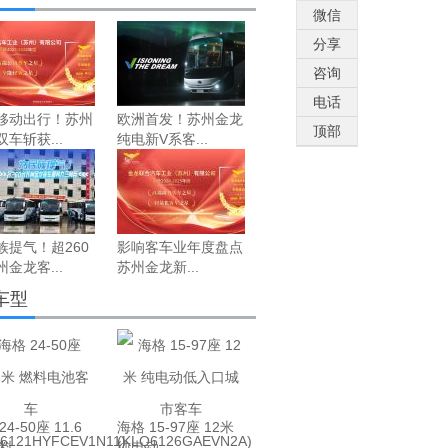
微信
分享
咨询
电话
移动出行！苏州
欧洲首发！苏州金龙
顶部
车斩获...
纯电新V系客...
族提气！超260
影响客车业年度盘点
金龙客...
苏州金龙新...
车型
4-50座 11.6
海格 15-97座 12米
料...
纯电动...