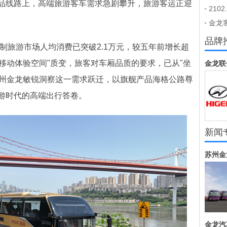
品线路上，高端旅游客车需求急剧攀升，旅游客运正迎
小时
210
新方
设备
金龙
升级
品牌
制旅游市场人均消费已突破2.1万元，较五年前增长超
向"移动体验空间"质变，旅客对车厢品质的要求，已从"坐
金龙联
苏州金龙敏锐洞察这一需求跃迁，以旗舰产品海格公路尊
游时代的高端出行答卷。
新闻
苏州金
金龙汽