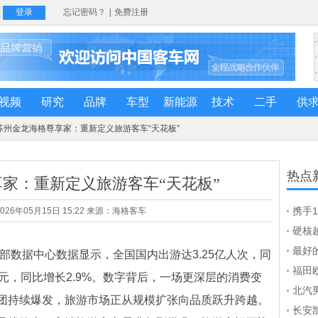
视频
研究
品牌
车型
新能源
技术
二手
供
 苏州金龙海格尊享家：重新定义旅游客车“天花板”
热点
家：重新定义旅游客车“天花板”
携手
26年05月15日 15:22 来源：海格客车
再签
硬核
荒野
最好
数据中心数据显示，全国国内出游达3.25亿人次，同
海你的
福田
92亿元，同比增长2.9%。数字背后，一场更深层的消费变
线到
北汽
团持续爆发，旅游市场正从规模扩张向品质跃升跨越。
福田
长安凯