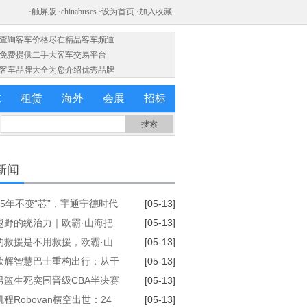
·查询客车价格尽在精品客车频道
·免费提供二手大客车交易平台
·客车品牌大全为您介绍优秀品牌
求
租赁
海外
会展
招标
新闻
15年不变“芯”，宇通宁德时代
[05-13]
全球战略备忘录
越野的统治力｜欧霸·山海把
[05-13]
写成诗，将天险踏成路
的救援是不用救援，欧霸·山
[05-13]
“脱困战友”
欧辉智慧巴士重构出行：从干
[05-13]
街巷，一键解锁全域守护
男篮生死突围晋级CBA半决赛
[05-13]
之夜燃爆北京五棵松
程Robovan横空出世：24
[05-13]