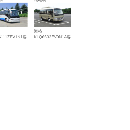
海格
6111ZEV1N1客
KLQ6602EV0N1A客
电...
车（纯电...