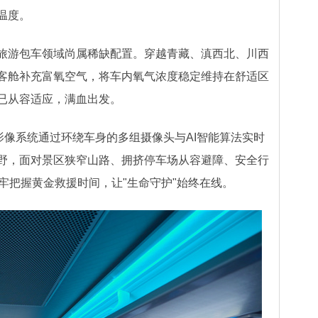
温度。
游包车领域尚属稀缺配置。穿越青藏、滇西北、川西
客舱补充富氧空气，将车内氧气浓度稳定维持在舒适区
已从容适应，满血出发。
像系统通过环绕车身的多组摄像头与AI智能算法实时
野，面对景区狭窄山路、拥挤停车场从容避障、安全行
牢把握黄金救援时间，让"生命守护"始终在线。