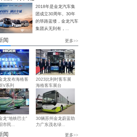
2018年是金龙汽车集
团成立30周年。30年
的筚路蓝缕，金龙汽车
集团从无到有，...
新闻
更多>>
金龙发布海格客
2023比利时客车展
新V系列
海格客车展台
金龙“地铁巴士”
30辆苏州金龙蔚蓝助
市民...
力广东茂名绿...
新闻
更多>>