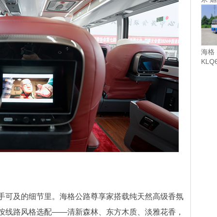
海格
KLQ
车（纯
可及的细节里。海格公路尊享家搭载纯天然高级香氛
按线路风格选配——清新森林、东方木质、淡雅花香，