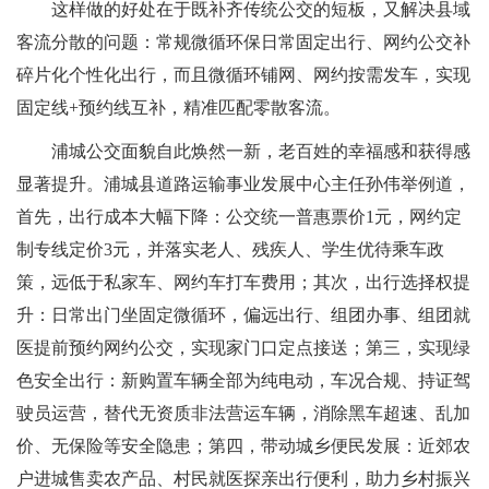
这样做的好处在于既补齐传统公交的短板，又解决县域
客流分散的问题：常规微循环保日常固定出行、网约公交补
碎片化个性化出行，而且微循环铺网、网约按需发车，实现
固定线+预约线互补，精准匹配零散客流。
浦城公交面貌自此焕然一新，老百姓的幸福感和获得感
显著提升。浦城县道路运输事业发展中心主任孙伟举例道，
首先，出行成本大幅下降：公交统一普惠票价1元，网约定
制专线定价3元，并落实老人、残疾人、学生优待乘车政
策，远低于私家车、网约车打车费用；其次，出行选择权提
升：日常出门坐固定微循环，偏远出行、组团办事、组团就
医提前预约网约公交，实现家门口定点接送；第三，实现绿
色安全出行：新购置车辆全部为纯电动，车况合规、持证驾
驶员运营，替代无资质非法营运车辆，消除黑车超速、乱加
价、无保险等安全隐患；第四，带动城乡便民发展：近郊农
户进城售卖农产品、村民就医探亲出行便利，助力乡村振兴