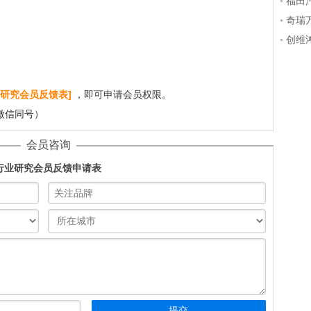
福田
12.
奇瑞万
地板
创维鸿
调，
研究会员反馈表]
，即可申请会员权限。
（微信同号）
会员咨询
行业研究会员反馈申请表