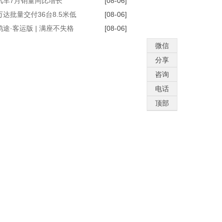
汽车7月销量同比增长
[08-06]
6% 出口劲增90.7%
达批量交付36台8.5米低
[08-06]
纯电公交
途·客运版 | 满座不失格
[08-06]
以舒适定义移动会客厅
微信
分享
咨询
电话
顶部