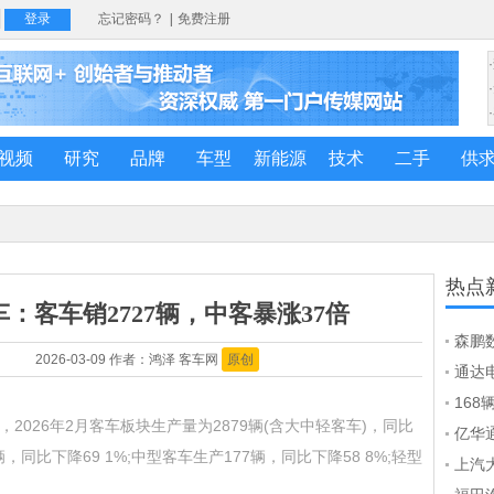
视频
研究
品牌
车型
新能源
技术
二手
供
热点
车：客车销2727辆，中客暴涨37倍
森鹏
2026-03-09 作者：鸿泽 客车网
原创
公共
通达
气体
16
，2026年2月客车板块生产量为2879辆(含大中轻客车)，同比
气泄
学子
亿华
辆，同比下降69 1%;中型客车生产177辆，同比下降58 8%;轻型
成功
上汽大