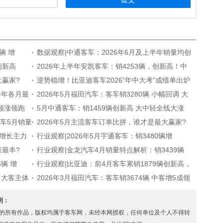
辆 增
数据观察|中通客车：2026年6月及上半年销量均创
创新高
新高
2026年上半年安凯客车：销4253辆，创新高！中
大赢家?
客飙升7成
逆势稳增！比亚迪客车2026“年中大考”成绩单出炉
上半年各月最
2026年5月福田汽车：客车销3280辆 小幅回调 大
领涨领跑
客稳健上扬
5月中通客车：销1459辆创新高 大中轻全线大涨
车5月销量
2026年5月主流客车订单比拼，谁才是最大赢家?
成增长主力
行业观察|2026年5月宇通客车：销3480辆增
获最丰?
14%，大中轻“全线飘红”
行业观察|金龙汽车4月销量特点解析：销3439辆
5辆 增
轻客领涨
行业观察|比亚迪：前4月客车累销1879辆创新高，
高 大客主体
同比增23.54%
2026年3月福田汽车：客车销3674辆 中客增5成领
涨
声明：
s.com” 的所有作品，版权均属于客车网，未经本网授权，任何单位及个人不得转