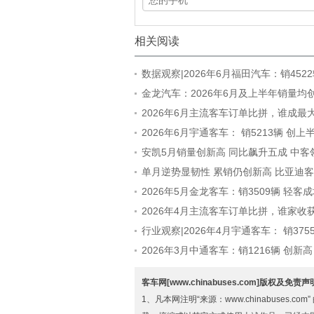
相关阅读
数据观察|2026年6月福田汽车：销4522
10.21% 大中轻客全线飘红
金龙汽车：2026年6月及上半年销量均
2026年6月主流客车订单比拼，谁成最
2026年6月宇通客车： 销5213辆 创
高
安凯5月销量创新高 同比飙升五成 中客
单月逆势显韧性 累销仍创新高 比亚迪客
简析
2026年5月金龙客车：销3509辆 轻客
2026年4月主流客车订单比拼，谁家收
行业观察|2026年4月宇通客车： 销375
12.49% 轻客大涨7成
2026年3月中通客车：销1216辆 创新
地位更强
客车网[www.chinabuses.com]版权及免责
1、凡本网注明“来源：www.chinabuse