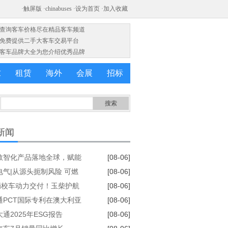
·查询客车价格尽在精品客车频道
·免费提供二手大客车交易平台
·客车品牌大全为您介绍优秀品牌
求
租赁
海外
会展
招标
新闻
数智化产品落地全球，赋能
[08-06]
交通新升级
电气|从源头扼制风险 可燃
[08-06]
探测系统灵敏感知商用车燃
8辆校车动力交付！玉柴护航
[08-06]
漏
平安出行
通PCT国际专利在澳大利亚
[08-06]
授权
通2025年ESG报告
[08-06]