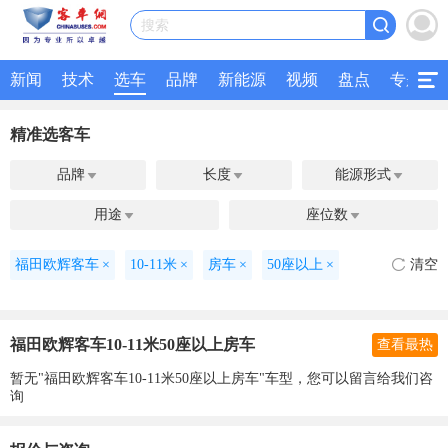
搜索
新闻
技术
选车
品牌
新能源
视频
盘点
专题
精准选客车
品牌
长度
能源形式



用途
座位数


福田欧辉客车
×
10-11米
×
房车
×
50座以上
×
清空
福田欧辉客车10-11米50座以上房车
查看最热
暂无"福田欧辉客车10-11米50座以上房车"车型，您可以留言给我们咨
询