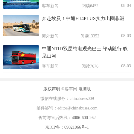
08-04
客车新闻
阅读6452
奔赴埃及！中通H14PLUS实力出圈非洲
08-03
海外新闻
阅读13352
中通N11D双层纯电观光巴士 绿动随行 驭
见山河
08-03
客车新闻
阅读7676
版权声明
©客车网
电脑版
微信在线服务：chinabuses009
邮件咨询：editor@chinabuses.com
售前与售后热线：
4006-600-262
京ICP备：09021066号-1