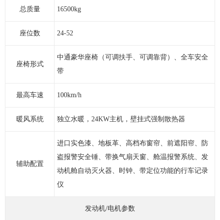
总质量
16500kg
座位数
24-52
中通豪华座椅（可调扶手、可调靠背）、全车安全
座椅形式
带
最高车速
100km/h
暖风系统
独立水暖，24KW主机，壁挂式强制散热器
进口实色漆、地板革、高档布窗帘、前遮阳帘、防
盗报警安全锤、带换气扇天窗、舱温报警系统、发
辅助配置
动机舱自动灭火器、时钟、带定位功能的行车记录
仪
发动机/电机参数