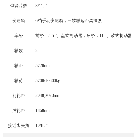
弹簧片数
8/11,-/-
变速箱
6档手动变速箱，三软轴远距离操纵
车桥
前桥：5.5T、盘式制动器；后桥：11T、鼓式制动器
轴数
2
轴距
5720mm
轴荷
5700/10800kg
前轮距
2040,2070mm
后轮距
1860mm
接近离去角
10/8.5°