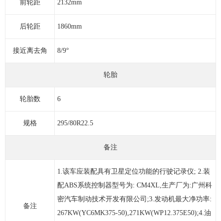
前轮距
2132mm
后轮距
1860mm
接近离去角
8/9°
轮胎
轮胎数
6
规格
295/80R22.5
备注
1.该车应装配具有卫星定位功能的行驶记录仪; 2.装
配ABS系统控制器型号为: CM4XL,生产厂为:广州科
密汽车制动技术开发有限公司;3.发动机最大净功率:
备注
267KW(YC6MK375-50),271KW(WP12.375E50);4.油