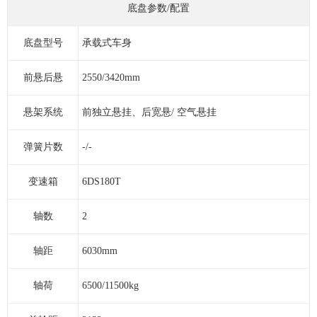
底盘参数/配置
底盘型号
承载式车身
前悬后悬
2550/3420mm
悬架系统
前独立悬挂、后宽悬/ 空气悬挂
弹簧片数
-/-
变速箱
6DS180T
轴数
2
轴距
6030mm
轴荷
6500/11500kg