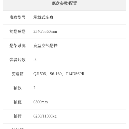
底盘参数/配置
底盘型号
承载式车身
前悬后悬
2340/3360mm
悬架系统
宽型空气悬挂
弹簧片数
-/-
变速箱
QJ1506、S6-160、T14DS6PR
轴数
2
轴距
6300mm
轴荷
6250/11500kg