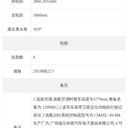
前轮距
2060,2035mm
后轮距
1860mm
接近离去角
10/9°
轮胎
轮胎数
6
规格
295/80R22.5
备注
1:选装空调,装配空调时整车高度为3770mm,整备质
量为:12900KG;2:该车应装带卫星定位功能的行驶记
录仪;3:装配ABS系统控制器型号为:CM4XL-4S/4M,
生产厂为:广州瑞立科密汽车电子股份有限公司;4:可
备注