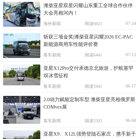
潍柴亚星双星闪耀山东重工全球合作伙伴
大会亮相河内！
07-24
海外新闻
阅读6021
斩获三项金奖|潍柴亚星闪耀2026 EC-PAC
新能源商用车性能评价赛
07-13
客车新闻
阅读6441
亚星X12Pro交付承德京北旅游，护航塞罕
坝冰雪征程
06-17
客车新闻
阅读5941
2.0动力赋能定制车型 潍柴亚星亮相俄罗斯
COMvex展
06-04
客车新闻
阅读5502
亚星X9、X12L强势登陆石家庄，携手新干