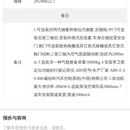
规格
295/80R22.5
备注
1:可选装封闭式侧窗和推拉式侧窗,后视镜,中门可选
装在第三轴后,安装外推式应急窗,车身左侧设置安全
门;舱门可选装散热格栅或其它形式格栅或其它形式
舱门结构.2:第三轴为空气悬架随动桥,轮距为2080m
备注
m.3:选装另一种气瓶整备质量16800kg.4:安装带卫星
定位功能的行驶记录仪;ABS型号/生产厂家:ABS-E 6
S/4M/威伯科汽车控制系统(中国)有限公司.5:发动机
最大净功率:286kW.6:选装厚顶空调车高3860mm.7:
该车安装限速装置,限速100km/h.
报价与咨询
了解车型报价与更多信息，请留言。