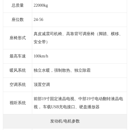
总质量
22000kg
座位数
24-56
真皮减震司机椅、高靠背可调座椅（脚踏、横移、
座椅形式
安全带）
最高车速
100km/h
暖风系统
独立水暖，强制散热、独立除霜
空调系统
顶置空调
前部19寸固定液晶电视、中部19寸电动翻转液晶电
视听系统
视， 车载USB充电接口、硬盘播放器
发动机/电机参数