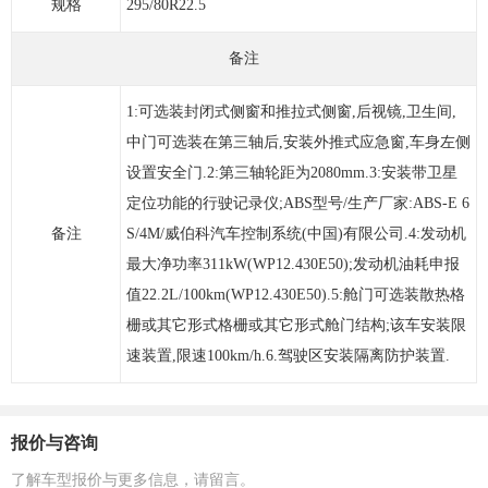
规格
295/80R22.5
备注
1:可选装封闭式侧窗和推拉式侧窗,后视镜,卫生间,
中门可选装在第三轴后,安装外推式应急窗,车身左侧
设置安全门.2:第三轴轮距为2080mm.3:安装带卫星
定位功能的行驶记录仪;ABS型号/生产厂家:ABS-E 6
备注
S/4M/威伯科汽车控制系统(中国)有限公司.4:发动机
最大净功率311kW(WP12.430E50);发动机油耗申报
值22.2L/100km(WP12.430E50).5:舱门可选装散热格
栅或其它形式格栅或其它形式舱门结构;该车安装限
速装置,限速100km/h.6.驾驶区安装隔离防护装置.
报价与咨询
了解车型报价与更多信息，请留言。