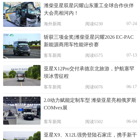
潍柴亚星双星闪耀山东重工全球合作伙伴
大会亮相河内！
07-24
海外新闻
阅读6230
斩获三项金奖|潍柴亚星闪耀2026 EC-PAC
新能源商用车性能评价赛
07-13
客车新闻
阅读6575
亚星X12Pro交付承德京北旅游，护航塞罕
坝冰雪征程
06-17
客车新闻
阅读6076
2.0动力赋能定制车型 潍柴亚星亮相俄罗斯
COMvex展
06-04
客车新闻
阅读5502
亚星X9、X12L强势登陆石家庄，携手新干