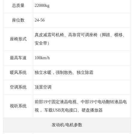
总质量
22000kg
座位数
24-56
真皮减震司机椅、高靠背可调座椅（脚踏、横移、
座椅形式
安全带）
最高车速
100km/h
暖风系统
独立水暖，强制散热、独立除霜
空调系统
顶置空调
前部19寸固定液晶电视、中部19寸电动翻转液晶电
视听系统
视， 车载USB充电接口、硬盘播放器
发动机/电机参数