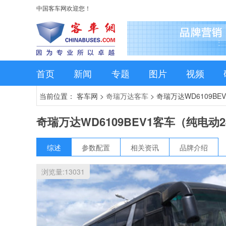
中国客车网欢迎您！
首页
新闻
专题
图片
视频
当前位置： 客车网 >
奇瑞万达客车
>
奇瑞万达WD6109BE
奇瑞万达WD6109BEV1客车（纯电动2
综述
参数配置
相关资讯
品牌介绍
浏览量:
13031