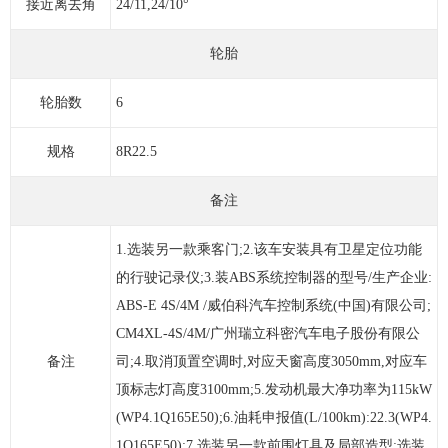
接近离去角
24/11,24/10°
轮胎
轮胎数
6
规格
8R22.5
备注
1.选装另一款乘客门;2.该车安装具有卫星定位功能
的行驶记录仪;3.装ABS系统控制器的型号/生产企业:
ABS-E 4S/4M /威伯科汽车控制系统(中国)有限公司;
CM4XL-4S/4M/广州瑞立科密汽车电子股份有限公
备注
司;4.取消顶置空调时,对应天窗高度3050mm,对应车
顶标志灯高度3100mm;5.发动机最大净功率为115kW
(WP4.1Q165E50);6.油耗申报值(L/100km):22.3(WP4.
1Q165E50);7.选装另一款前围灯具及局部造型;选装