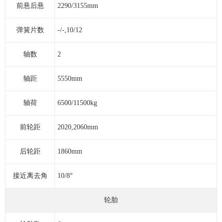
前悬后悬
2290/3155mm
弹簧片数
-/-,10/12
轴数
2
轴距
5550mm
轴荷
6500/11500kg
前轮距
2020,2060mm
后轮距
1860mm
接近离去角
10/8°
轮胎