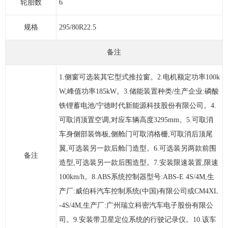
轮胎数
6
规格
295/80R22.5
备注
1.侧窗可选装其它型式推拉窗。2.电机额定功率100k
W,峰值功率185kW。3.储能装置种类/生产企业:磷酸
铁锂蓄电池/宁德时代新能源科技股份有限公司。4.
可取消顶置空调,对应车辆高度3295mm。5.可取消
车身侧部装饰板,侧舱门可取消格栅,可取消后顶尾
翼,可选装另一款后舱门造型。6.可选装另两款前围
备注
造型,可选装另一款后围造型。7.安装限速装置,限速
100km/h。8.ABS系统控制器型号:ABS-E 4S/4M,生
产厂:威伯科汽车控制系统(中国)有限公司或CM4XL
-4S/4M,生产厂:广州瑞立科密汽车电子股份有限公
司。9.安装带卫星定位系统的行驶记录仪。10.该车