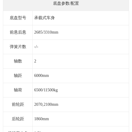
底盘参数/配置
底盘型号
承载式车身
前悬后悬
2685/3310mm
弹簧片数
-/-
轴数
2
轴距
6000mm
轴荷
6500/11500kg
前轮距
2070,2100mm
后轮距
1860mm