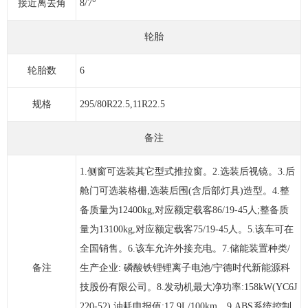
接近离去角
8/7°
轮胎
轮胎数
6
规格
295/80R22.5,11R22.5
备注
1.侧窗可选装其它型式推拉窗。2.选装后视镜。3.后
舱门可选装格栅,选装后围(含后部灯具)造型。4.整
备质量为12400kg,对应额定载客86/19-45人;整备质
量为13100kg,对应额定载客75/19-45人。5.该车可在
全国销售。6.该车允许外接充电。7.储能装置种类/
备注
生产企业: 磷酸铁锂锂离子电池/宁德时代新能源科
技股份有限公司。8.发动机最大净功率:158kW(YC6J
220-52),油耗申报值:17.9L/100km。9.ABS系统控制