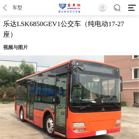
车型
乐达LSK6850GEV1公交车（纯电动17-27
座）
视频与图片