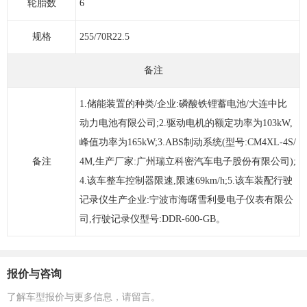
轮胎数
6
规格
255/70R22.5
备注
1.储能装置的种类/企业:磷酸铁锂蓄电池/大连中比
动力电池有限公司;2.驱动电机的额定功率为103kW,
峰值功率为165kW;3.ABS制动系统(型号:CM4XL-4S/
备注
4M,生产厂家:广州瑞立科密汽车电子股份有限公司);
4.该车整车控制器限速,限速69km/h;5.该车装配行驶
记录仪生产企业:宁波市海曙雪利曼电子仪表有限公
司,行驶记录仪型号:DDR-600-GB。
报价与咨询
了解车型报价与更多信息，请留言。