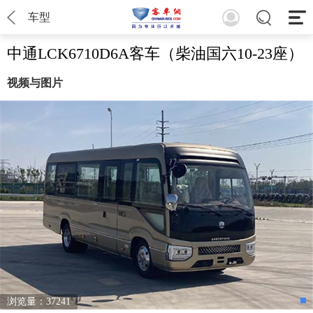
车型
中通LCK6710D6A客车（柴油国六10-23座）
视频与图片
浏览量：37241