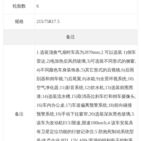
轮胎数
6
规格
215/75R17.5
备注
1.选装顶换气扇时车高为2870mm;2.可以选装:1)倒车
雷达;2)电加热后风挡玻璃;3)可选装不同形式的侧窗;
4)不同颜色车身装饰条;5)其它形式的后视镜;6)后雨
刮器和倒车镜;7)后尾翼;8)冰箱;9)全景环视系统;10)
空气净化器;11)影音系统;12)饮水机;13)选装前围黑
漆;14)选装流水槽,15)取消高位刹车灯和倒车摄像头;
16)车内办公桌;17)车道偏离预警系统;18)前向碰撞
备注
预警系统;19)手动下拉窗帘;20)选装深灰黑色玻璃;3.
该车为发动机ECU限速,限速100km/h;4.该车安装具
有卫星定位功能的行驶记录仪;5.防抱死制动系统型
号/生产企业:BTL 12V ABS/芜湖伯特利电子控制系