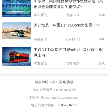
山东重工集团链合全球合作伙伴发起《共
创绿色智能装备新生态倡议》
08-04
客车新闻
阅读6594
奔赴埃及！中通H14PLUS实力出圈非洲
08-03
海外新闻
阅读13443
中通N11D双层纯电观光巴士 绿动随行 驭
见山河
08-03
客车新闻
阅读7676
版权声明
©客车网
电脑版
微信在线服务：chinabuses009
邮件咨询：editor@chinabuses.com
售前与售后热线：
4006-600-262