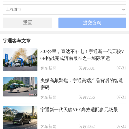
宇通客车文章
307公里，直达不补电！宇通新一代天骏V
6E挑战完成河南最长之一城际客运
07-31
客车新闻
阅读5381
央媒高频聚焦：宇通高端产品背后的智造
密码
07-31
客车新闻
阅读7256
宇通新一代天骏V6E高效适配多元场景
07-31
客车新闻
阅读8052