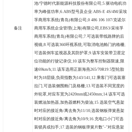
池/宁德时代新能源科技股份有限公司;5.驱动电机功
率为峰值功率;6.ABS型号及企业:ABS-E 4S/4M/采埃
孚商用车系统(青岛)有限公司,0 486 106 107/克诺尔
备注
商用车系统企业管理(上海)有限公司,EBS3/采埃孚
商用车系统(青岛)有限公司;7.可选装带线路牌的后
视镜;8.可选装360环视系统;可取消电池舱门的格栅;
可选装倒车监视器及其防护罩;9.该车安装带卫星定
位功能的行驶记录仪;10.该车为整车控制器限速,限
速69km/h;11.该车选用正新海燕265/70R19.5型轮胎
时为18层级,负荷指数为143/141;12.乘客门可选装塞
拉门,可选装侧围舱门及格栅;13.可选装不同宽度的
外轮罩,对应车宽为2420mm或2450mm;14.该车可选
装燃油加热器,加热器燃料为柴油;15.选装空气悬架
时对应的接近角/离去角为11/10,选装钢板弹簧悬架
时对应的接近角/离去角为10/9;16.充电口小门可选
装锁具或扣手;17.选装的钢板弹簧片数"-"对应悬架