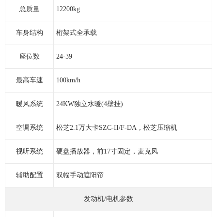
总质量
12200kg
车身结构
桁架式全承载
座位数
24-39
最高车速
100km/h
暖风系统
24KW独立水暖(4壁挂)
空调系统
松芝2.1万大卡SZC-II/F-DA，松芝压缩机
视听系统
硬盘播放器，前17寸固定，麦克风
辅助配置
双幅手动遮阳帘
发动机/电机参数