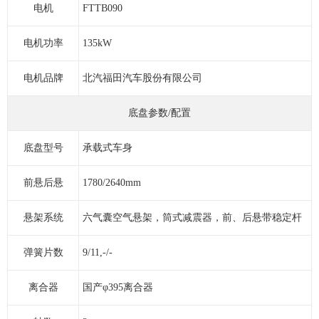
电机
FTTB090
电机功率
135kW
电机品牌
北汽福田汽车股份有限公司
底盘参数/配置
底盘型号
承载式车身
前悬后悬
1780/2640mm
悬架系统
六气囊空气悬架，筒式减震器，前、后悬带稳定杆
弹簧片数
9/11,-/-
离合器
国产φ395离合器