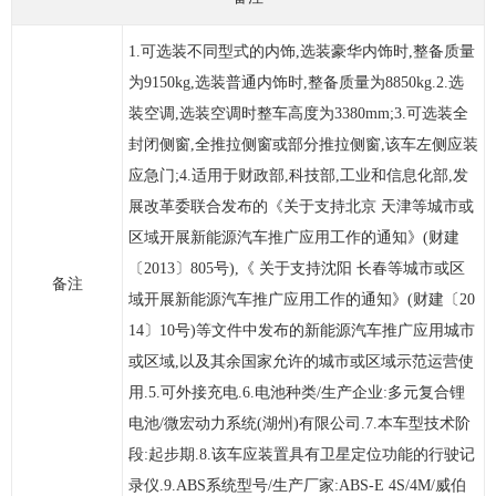
1.可选装不同型式的内饰,选装豪华内饰时,整备质量
为9150kg,选装普通内饰时,整备质量为8850kg.2.选
装空调,选装空调时整车高度为3380mm;3.可选装全
封闭侧窗,全推拉侧窗或部分推拉侧窗,该车左侧应装
应急门;4.适用于财政部,科技部,工业和信息化部,发
展改革委联合发布的《关于支持北京 天津等城市或
区域开展新能源汽车推广应用工作的通知》(财建
〔2013〕805号),《 关于支持沈阳 长春等城市或区
备注
域开展新能源汽车推广应用工作的通知》(财建〔20
14〕10号)等文件中发布的新能源汽车推广应用城市
或区域,以及其余国家允许的城市或区域示范运营使
用.5.可外接充电.6.电池种类/生产企业:多元复合锂
电池/微宏动力系统(湖州)有限公司.7.本车型技术阶
段:起步期.8.该车应装置具有卫星定位功能的行驶记
录仪.9.ABS系统型号/生产厂家:ABS-E 4S/4M/威伯