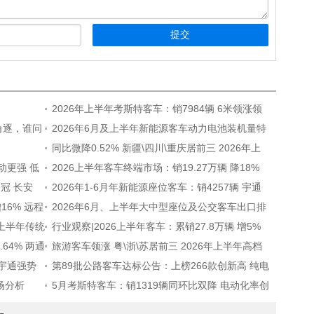
2026年上半年考斯特客车：销7984辆 6米领涨领
角逐，谁问
跑 电动化提速
2026年6月及上半年新能源客车动力电池装机量特
点分析
同比微降0.52% 新疆\四川\重庆居前三 2026年上
动更强 低
半年燃气客车特点总结分析
2026上半年客车终端市场：销19.27万辆 降18%
夺冠 长安
大客唯一增长 轻客电动化率最高
2026年1-6月年新能源座位客车：销4257辆 宇通
16% 远程
强势霸榜 中通\安凯分列二三
2026年6月、上半年大中型座位及公交客车出口排
6上半年传统
行出炉
行业观察|2026上半年客车：累销27.8万辆 增5%
.64% 两通
大中轻“全线飘红”
旅游客车领涨 粤\浙\苏居前三 2026年上半年高档
 宇通强势
客车市场特点小结
第89批公路客车达标公告：上榜266款创新高 纯电
场分析
动领涨领跑 发力最猛
5月考斯特客车：销1319辆同环比双降 电动化率创
新高