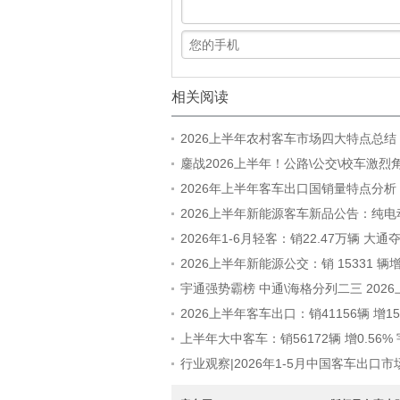
相关阅读
2026上半年农村客车市场四大特点总结
鏖战2026上半年！公路\公交\校车激烈
鼎赛道赢家?
2026年上半年客车出口国销量特点分析
2026上半年新能源客车新品公告：纯电
地板\低入口风头最劲
2026年1-6月轻客：销22.47万辆 大通
\江铃争第二 金龙领涨
2026上半年新能源公交：销 15331 辆增
\宇通\比亚迪“三雄”争霸
宇通强势霸榜 中通\海格分列二三 202
动力大中型客车销量出炉
2026上半年客车出口：销41156辆 增15
三龙包揽前五
上半年大中客车：销56172辆 增0.56%
夺冠 中通\海格分列二三
行业观察|2026年1-5月中国客车出口市