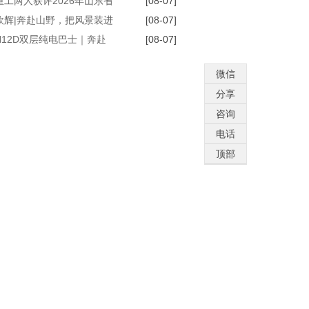
交集团72辆
重工两人获评2026年山东省
[08-07]
技能大师
欧辉|奔赴山野，把风景装进
[08-07]
N12D双层纯电巴士｜奔赴
[08-07]
 悦享不凡
微信
分享
咨询
电话
顶部