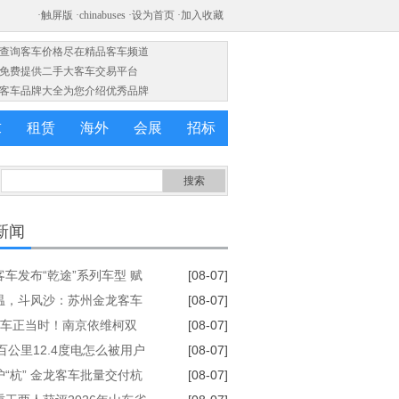
·查询客车价格尽在精品客车频道
·免费提供二手大客车交易平台
·客车品牌大全为您介绍优秀品牌
求
租赁
海外
会展
招标
新闻
客车发布“乾途”系列车型 赋
[08-07]
球客运产业提质升级
温，斗风沙：苏州金龙客车
[08-07]
服务的“极限温度测试”
购车正当时！南京依维柯双
[08-07]
发限时福利全解析
百公里12.4度电怎么被用户
[08-07]
来的？
护“杭” 金龙客车批量交付杭
[08-07]