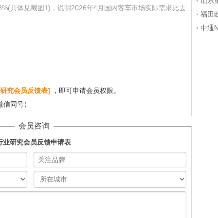
州公
山东
 8%(具体见截图1)，说明2026年4月国内客车市场实际需求比去
技术
福田
行程
中通
山海
研究会员反馈表]
，即可申请会员权限。
（微信同号）
会员咨询
行业研究会员反馈申请表