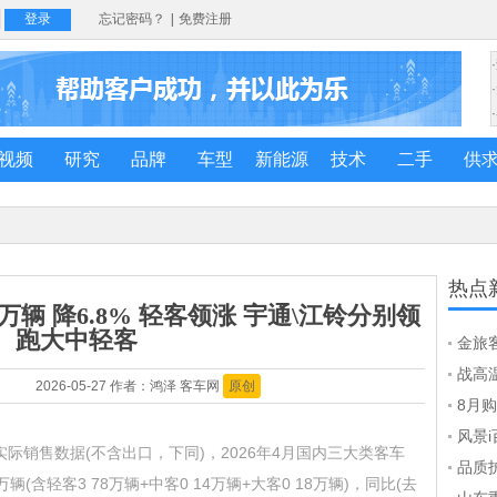
视频
研究
品牌
车型
新能源
技术
二手
供
热点
万辆 降6.8% 轻客领涨 宇通\江铃分别领
跑大中轻客
金旅
能全
战高
2026-05-27 作者：鸿泽 客车网
原创
海外
8月
车齐
风景i
际销售数据(不含出口，下同)，2026年4月国内三大类客车
踩出
品质
(含轻客3 78万辆+中客0 14万辆+大客0 18万辆)，同比(去