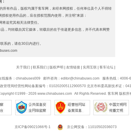
声明：
s.com” 的所有作品，版权均属于客车网，未经本网授权，任何单位及个人不得转
网授权使用作品的，应在授权范围内使用，并注明“来源：
者，本网将追究其相关法律责任。
 的作品，均转载自其它媒体，转载目的在于传递更多信息，并不代表本网赞
联系的，请在30日内进行。
uses.com
关于我们
|
联系我们
|
版权声明
|
友情链接
|
实用互联
|
客车论坛
|
线服务：chinabuses009
邮件咨询：editor@chinabuses.com
服务热线：4006-60
管理局经营性网站备案编号：010202005112900570 北京市科委高新技术证：04110
opyright ©1999 -
2026
www.chinabuses.com All Rights Reserved. 客车网 版权所
京ICP备09021066号-1
京公网安备：11010502036073