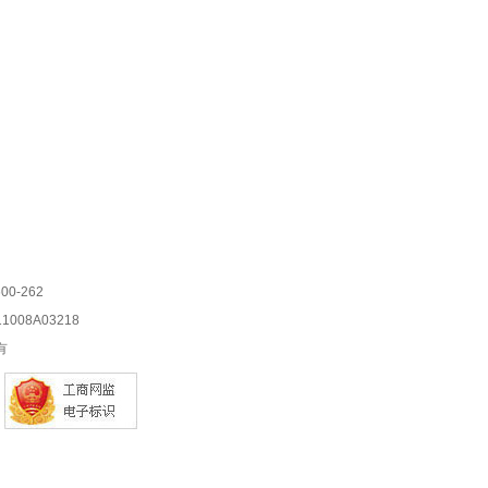
0-262
08A03218
有