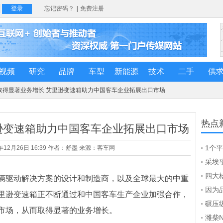
视频
研究
品牌
车型
新能源
技术
二手
供
 取得显著业务增长 艾里逊变速箱助力中国客车企业拓展出口市场
热点
逊变速箱助力中国客车企业拓展出口市场
1个
12月26日 16:39 作者：舒墨 来源：客车网
To
采埃
曼博
四大
驱动解决方案的设计和制造商，以及全球最大的中重
东风德
因为
里逊变速箱正不断通过和中国客车生产企业加强合作，
第十
碾压级
市场，从而取得显著的业务增长。
世，
潍柴N