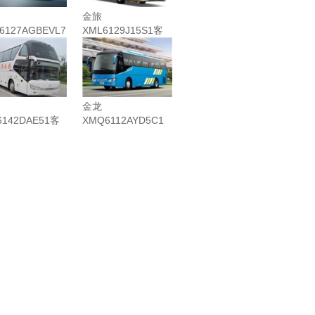
金旅
6127AGBEVL7
XML6129J15S1客
光...
车(柴油国...
金龙
6142DAE51客
XMQ6112AYD5C1
油...
客车（柴油...