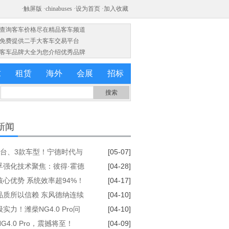
·查询客车价格尽在精品客车频道
·免费提供二手大客车交易平台
·客车品牌大全为您介绍优秀品牌
求
租赁
海外
会展
招标
新闻
平台、3款车型！宁德时代与
[05-07]
gg达成磐石底盘量产合作
孚强化技术聚焦：彼得·霍德
[04-28]
士兼任首席技术官
核心优势 系统效率超94%！
[04-17]
纳 “劲擎王” 电驱桥首发
品质所以信赖 东风德纳连续
[04-10]
年获评中车电动“优秀供应商”
实力！潍柴NG4.0 Pro问
[04-10]
200万公里寿命+5年质保太疯
G4.0 Pro，震撼将至！
[04-09]