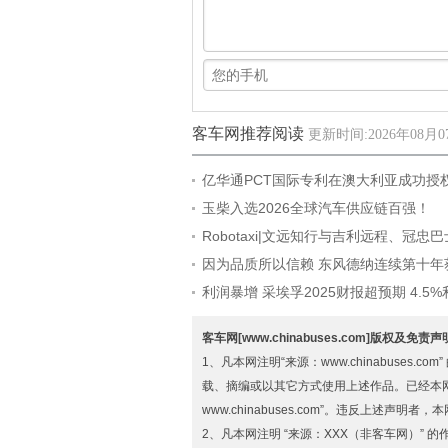
客车网推荐阅读
更新时间:2026年08月07
亿华通PCT国际专利在澳大利亚成功授
玉柴入选2026全球汽车供应链百强！
Robotaxi|文远知行与吉利远程、冠忠
博会签约
因为品质所以信赖 东风德纳连续第十年
电动“优秀供应商”
利润暴增 采埃孚2025财报超预期 4.5
的断舍离
客车网[www.chinabuses.com]版权及免责
1、凡本网注明“来源：www.chinabuse
载、摘编或以其它方式使用上述作品。已经本
www.chinabuses.com”。违反上述声明
2、凡本网注明 “来源：XXX（非客车网）”