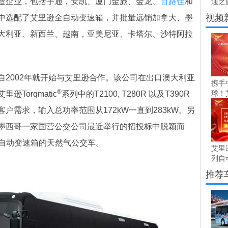
企业，包括宇通，安凯、厦门金旅、金龙、
百路佳
和
通之旅
视频
中选配了艾里逊全自动变速箱，并批量远销加拿大、墨
大利亚、新西兰、越南，亚美尼亚、卡塔尔、沙特阿拉
。
002年就开始与艾里逊合作。该公司在出口澳大利亚
携手
®
球！艾
Torqmatic
系列中的T2100, T280R 以及T390R
户需求，输入总功率范围从172kW一直到283kW。另
墨西哥一家国营公交公司最近举行的招投标中脱颖而
全自动变速箱的天然气公交车。
艾里逊
列自动
推荐