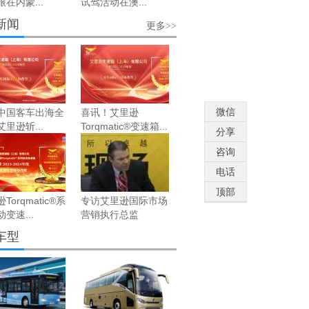
在内蒙...
试驾活动在澳...
新闻
更多>>
微信
中国客车出海全
喜讯！艾里逊
里逊斩...
Torqmatic®变速箱...
分享
咨询
电话
顶部
Torqmatic®系
专访艾里逊国际市场
变速...
营销执行总监
车型