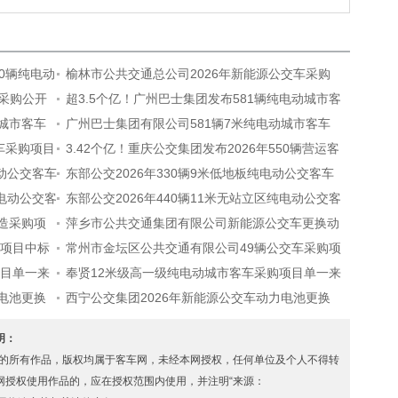
00辆纯电动
榆林市公共交通总公司2026年新能源公交车采购
采购公开
项目中标候选人公示
超3.5个亿！广州巴士集团发布581辆纯电动城市客
动城市客车
车采购中标公告
广州巴士集团有限公司581辆7米纯电动城市客车
车采购项目
采购项目中标公告（标包1）
3.42个亿！重庆公交集团发布2026年550辆营运客
电动公交客车
车采购中标公告
东部公交2026年330辆9米低地板纯电动公交客车
纯电动公交客
采购
东部公交2026年440辆11米无站立区纯电动公交客
改造采购项
车采购
萍乡市公共交通集团有限公司新能源公交车更换动
购项目中标
力电池采购项目招标公告
常州市金坛区公共交通有限公司49辆公交车采购项
项目单一来
目三标段中标公示
奉贤12米级高一级纯电动城市客车采购项目单一来
力电池更换
源公示
西宁公交集团2026年新能源公交车动力电池更换
项目标段一中标候选人公示
声明：
s.com” 的所有作品，版权均属于客车网，未经本网授权，任何单位及个人不得转
网授权使用作品的，应在授权范围内使用，并注明“来源：