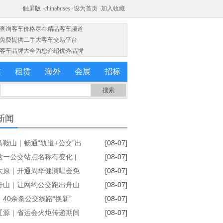
·查询客车价格尽在精品客车频道
·免费提供二手大客车交易平台
·客车品牌大全为您介绍优秀品牌
求
租赁
海外
会展
招标
新闻
马鞍山｜畅通“轨道+公交”出
[08-07]
条
这一公交站点名称有变化 |
[08-07]
优化调整公交线路
太原｜开通周华健演唱会免
[08-07]
交接驳专线
舟山｜让网约公交跑出舟山
[08-07]
服务的“金名片”
40余条公交线路“换新”
[08-07]
辽源｜省运会火炬传递期间
[08-07]