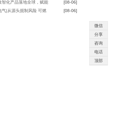
公交线路临时调整
数智化产品落地全球，赋能
[08-06]
交通新升级
电气|从源头扼制风险 可燃
[08-06]
探测系统灵敏感知商用车燃
微信
漏
分享
咨询
电话
顶部