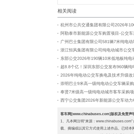
相关阅读
杭州市公共交通集团有限公司2026年1
城市客车采购招标公告
阿勒泰市新能源公交车购置项目-公交车
招标公告
广州巴士集团有限公司581辆7米纯电
采购项目中标公告（标包2）
浙江恒风集团有限公司纯电动城市公交
招标公告
东部公交2026年190辆10米低地板纯
采购
超8.8个亿！深圳东部公交发布960辆
车采购招标公告
2026年纯电动公交车换电及技术升级
目公开招标公告
崇明巴士9米高一级纯电动公交车辆采
候选人公示
奉贤7米级高一级纯电动城市客车采购
源公示
西宁公交集团2026年新能源公交车动
项目标段二中标候选人公示
客车网[www.chinabuses.com]版权及免责
1、凡本网注明“来源：www.chinabuse
载、摘编或以其它方式使用上述作品。已经本