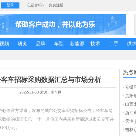
视频
研究
品牌
车型
新能源
技术
二手
供
热点
份客车招标采购数据汇总与市场分析
安徽
2022-11-30 来源：客车网
行链
贵阳
双龙
山西
中心等官方渠道，发布的城市公交车采购招标公告，经客车网
费公
浙江
息数据的梳理汇总： 十一月份国内共采购新能源城市公交车共
公共
天津｜
 88万元。
吉林