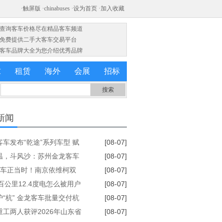
·查询客车价格尽在精品客车频道
·免费提供二手大客车交易平台
·客车品牌大全为您介绍优秀品牌
求
租赁
海外
会展
招标
新闻
客车发布“乾途”系列车型 赋
[08-07]
球客运产业提质升级
温，斗风沙：苏州金龙客车
[08-07]
服务的“极限温度测试”
购车正当时！南京依维柯双
[08-07]
发限时福利全解析
百公里12.4度电怎么被用户
[08-07]
来的？
护“杭” 金龙客车批量交付杭
[08-07]
交集团72辆
重工两人获评2026年山东省
[08-07]