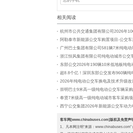
相关阅读
杭州市公共交通集团有限公司2026年1
城市客车采购招标公告
阿勒泰市新能源公交车购置项目-公交车
招标公告
广州巴士集团有限公司581辆7米纯电
采购项目中标公告（标包2）
浙江恒风集团有限公司纯电动城市公交
招标公告
东部公交2026年190辆10米低地板纯
采购
超8.8个亿！深圳东部公交发布960辆
车采购招标公告
2026年纯电动公交车换电及技术升级
目公开招标公告
崇明巴士9米高一级纯电动公交车辆采
候选人公示
奉贤7米级高一级纯电动城市客车采购
源公示
西宁公交集团2026年新能源公交车动
项目标段二中标候选人公示
客车网[www.chinabuses.com]版权及免责
1、凡本网注明“来源：www.chinabuse