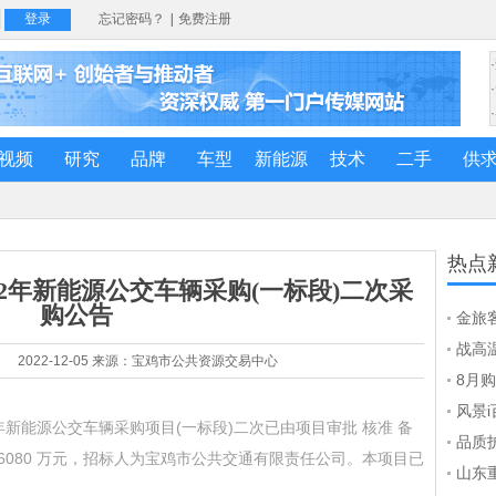
视频
研究
品牌
车型
新能源
技术
二手
供
热点
22年新能源公交车辆采购(一标段)二次采
购公告
金旅
能全
战高
2022-12-05 来源：宝鸡市公共资源交易中心
海外
8月
车齐
风景i
 年新能源公交车辆采购项目(一标段)二次已由项目审批 核准 备
踩出
品质
6080 万元，招标人为宝鸡市公共交通有限责任公司。本项目已
州公
山东