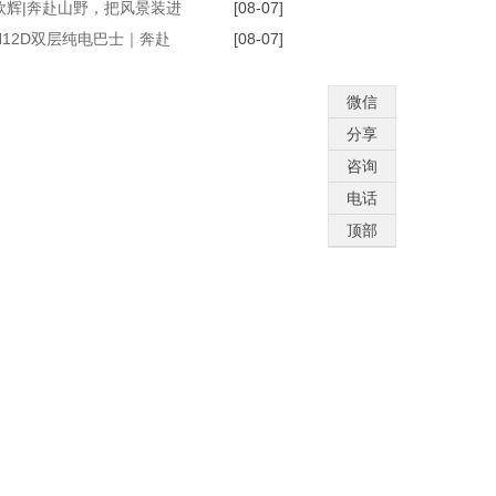
技能大师
欧辉|奔赴山野，把风景装进
[08-07]
N12D双层纯电巴士｜奔赴
[08-07]
 悦享不凡
微信
分享
咨询
电话
顶部