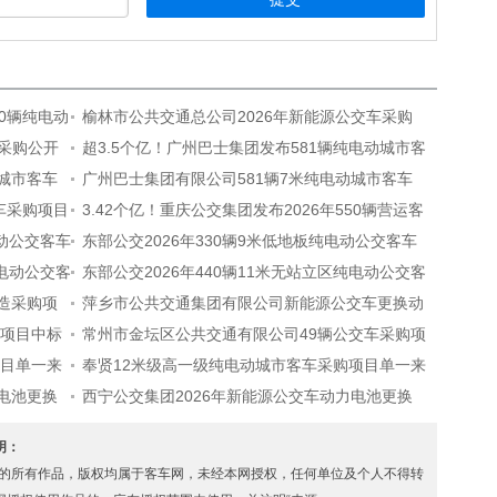
00辆纯电动
榆林市公共交通总公司2026年新能源公交车采购
采购公开
项目中标候选人公示
超3.5个亿！广州巴士集团发布581辆纯电动城市客
动城市客车
车采购中标公告
广州巴士集团有限公司581辆7米纯电动城市客车
车采购项目
采购项目中标公告（标包1）
3.42个亿！重庆公交集团发布2026年550辆营运客
电动公交客车
车采购中标公告
东部公交2026年330辆9米低地板纯电动公交客车
纯电动公交客
采购
东部公交2026年440辆11米无站立区纯电动公交客
改造采购项
车采购
萍乡市公共交通集团有限公司新能源公交车更换动
购项目中标
力电池采购项目招标公告
常州市金坛区公共交通有限公司49辆公交车采购项
项目单一来
目三标段中标公示
奉贤12米级高一级纯电动城市客车采购项目单一来
力电池更换
源公示
西宁公交集团2026年新能源公交车动力电池更换
项目标段一中标候选人公示
声明：
s.com” 的所有作品，版权均属于客车网，未经本网授权，任何单位及个人不得转