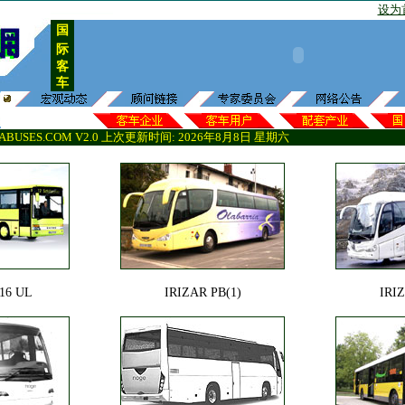
设为
国
际
客
车
BUSES.COM V2.0
上次更新时间:
2026
年
8
月
8
日
星期六
16 UL
IRIZAR PB(1)
IRIZ