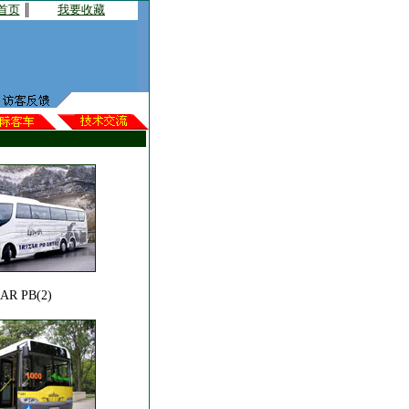
首页
║
我要收藏
AR PB(2)