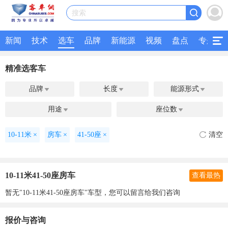
搜索
新闻
技术
选车
品牌
新能源
视频
盘点
专题
精准选客车
品牌
长度
能源形式



用途
座位数


10-11米
×
房车
×
41-50座
×
清空
10-11米41-50座房车
查看最热
暂无"10-11米41-50座房车"车型，您可以留言给我们咨询
报价与咨询