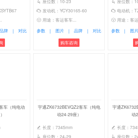
座位数：10-23
座位数：10
SYTB67
发动机：YCY30165-60
电动机：TZ
.
用途：客运客车...
用途：客运客
品牌
对比
参数
图片
品牌
对比
参数
图
|
|
|
|
|
询
购车咨询
V3客车（纯电动
宇通ZK6732BEVQZ2客车（纯电
宇通ZK673
座）
动24-29座）
动2
m
长度：7345mm
长度：734
座位数：24-29
座位数：24