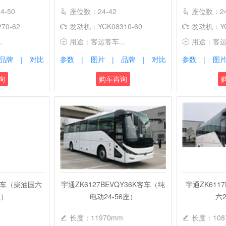
4-50
座位数：24-42
座位数：24-4
70-62
发动机：YCK08310-60
发动机：YCS
.
用途：客运客车...
用途：客运客
品牌
对比
参数
图片
品牌
对比
参数
图
|
|
|
|
|
询
购车咨询
2客车（柴油国六
宇通ZK6127BEVQY36K客车（纯
宇通ZK611
座）
电动24-56座）
六2
长度：11970mm
长度：108