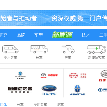
研究
品牌
车型
技术
二
专用客车
校车
房车
新能源客车
团体
校车
专用客车
房车