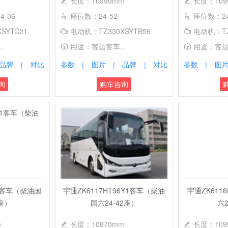
长度：10990mm
长度：109
4-36
座位数：24-52
座位数：24
SYTC21
电动机：TZ330XSYTB56
电动机：TZ
.
用途：客运客车...
用途：客运客
品牌
对比
参数
图片
品牌
对比
参数
图
|
|
|
|
|
询
购车咨询
Z1客车（柴油国
宇通ZK6117HT96Y1客车（柴油
宇通ZK611
0座）
国六24-42座）
六2
m
长度：10870mm
长度：109