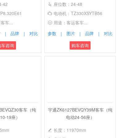
-42
座位数：24-48
8.320E61
电动机：TZ330XSYTB56
车...
用途：客运客车...
片
品牌
对比
参数
图片
品牌
对比
|
|
|
|
|
购车咨询
购车咨询
2BEVQZ30客车（纯
宇通ZK6127BEVQY39M客车（纯
10-19座）
电动24-56座）
5mm
长度：11970mm