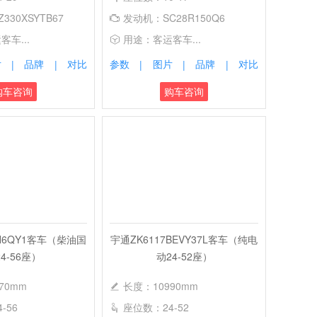
330XSYTB67
发动机：SC28R150Q6
车...
用途：客运客车...
片
品牌
对比
参数
图片
品牌
对比
|
|
|
|
|
购车咨询
购车咨询
7H6QY1客车（柴油国
宇通ZK6117BEVY37L客车（纯电
4-56座）
动24-52座）
70mm
长度：10990mm
-56
座位数：24-52