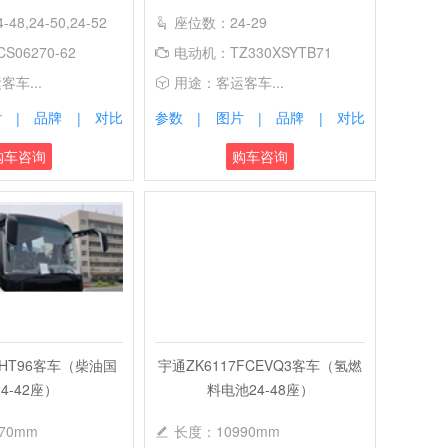
8,24-50,24-52
座位数：24-29
06270-62
电动机：TZ330XSYTB71
车...
用途：客运客车...
片
品牌
对比
参数
图片
品牌
对比
|
|
|
|
|
购车咨询
购车咨询
7HT96客车（柴油国
宇通ZK6117FCEVQ3客车（氢燃
4-42座）
料电池24-48座）
70mm
长度：10990mm