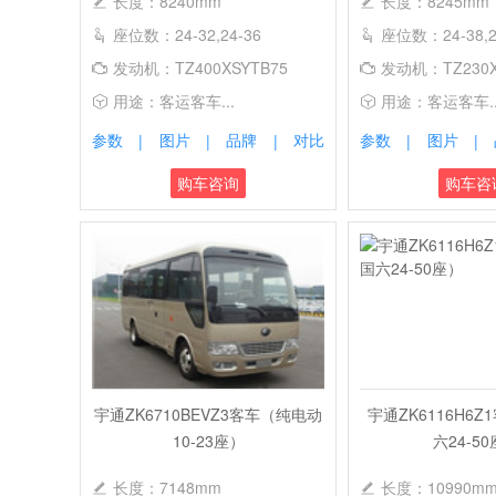
长度：8240mm
长度：8245mm
座位数：24-32,24-36
座位数：24-38,2
发动机：TZ400XSYTB75
发动机：TZ230X
用途：客运客车...
用途：客运客车..
参数
图片
品牌
对比
参数
图片
|
|
|
|
|
购车咨询
购车咨
宇通ZK6710BEVZ3客车（纯电动
宇通ZK6116H6
10-23座）
六24-5
长度：7148mm
长度：10990m