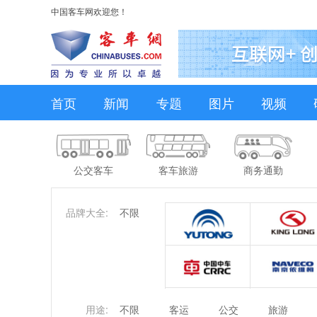
中国客车网欢迎您！
首页
新闻
专题
图片
视频
公交客车
客车旅游
商务通勤
品牌大全:
不限
用途:
不限
客运
公交
旅游