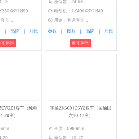
-19
座位数：24-56
330XSYTB90
电动机：TZ400XSYTB49
车...
用途：客运客车...
片
品牌
对比
参数
图片
品牌
对比
|
|
|
|
|
购车咨询
购车咨询
2BEVQZ1客车（纯电
宇通ZK6601D6Y2客车（柴油国
4-29座）
六10-17座）
5mm
长度：5980mm
-29
座位数：10-17