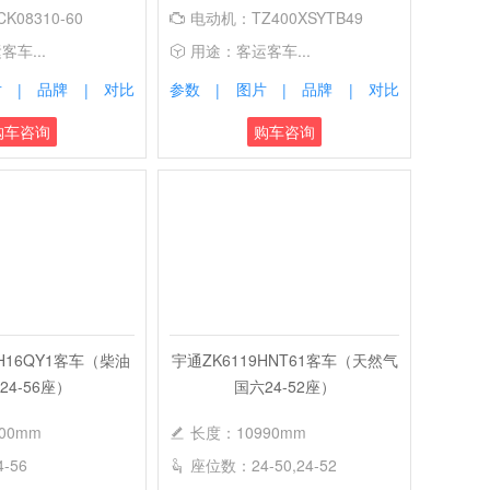
08310-60
电动机：TZ400XSYTB49
车...
用途：客运客车...
片
品牌
对比
参数
图片
品牌
对比
|
|
|
|
|
购车咨询
购车咨询
7H16QY1客车（柴油
宇通ZK6119HNT61客车（天然气
24-56座）
国六24-52座）
00mm
长度：10990mm
-56
座位数：24-50,24-52