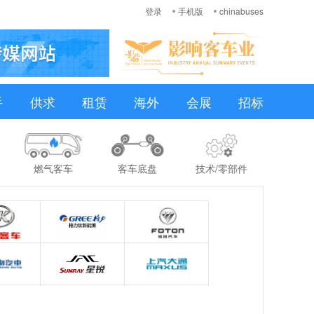
登录
手机版
chinabuses
手
供求
租赁
海外
会展
招标
燃气客车
客车底盘
技术/零部件