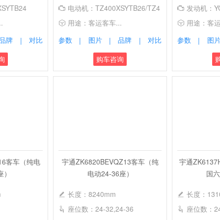
SYTB24
电动机：TZ400XSYTB26/TZ4
发动机：YCK
.
用途：客运客车...
用途：客运客
00XSYTB26
品牌
对比
参数
图片
品牌
对比
参数
图
|
|
|
|
|
询
购车咨询
Y16客车（纯电
宇通ZK6820BEVQZ13客车（纯
宇通ZK613
2座）
电动24-36座）
国六
m
长度：8240mm
长度：131
座位数：24-32,24-36
座位数：24