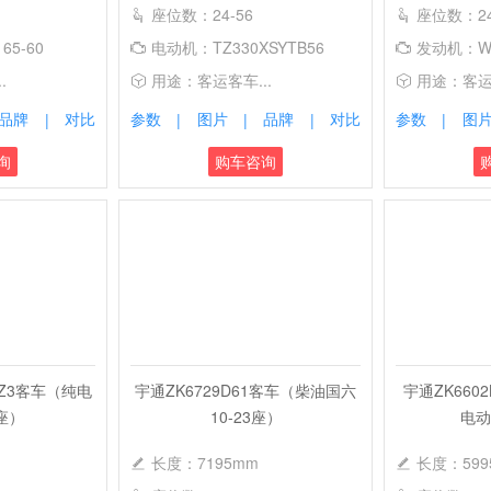
座位数：24-56
座位数：24
65-60
电动机：TZ330XSYTB56
发动机：WP
.
用途：客运客车...
用途：客运客
品牌
对比
参数
图片
品牌
对比
参数
图
|
|
|
|
|
询
购车咨询
QZ3客车（纯电
宇通ZK6729D61客车（柴油国六
宇通ZK660
3座）
10-23座）
电动
长度：7195mm
长度：599