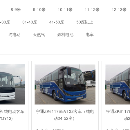
8-9米
9-10米
10-11米
11-12米
12-13米
1-30座
31-40座
41-50座
50座以上
纯电动
天然气
燃料电池
电车
25米 纯电动客车
宇通ZK6117BEVT32客车（纯电
宇通ZK611
VQY12)
动24-52座）
动2