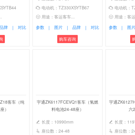
SYTB44
电动机：TZ330XSYTB67
电动机：TZ
.
用途：客运客车...
用途：客运客
品牌
对比
参数
图片
品牌
对比
参数
图
|
|
|
|
|
询
购车咨询
QZ18客车（纯
宇通ZK6117FCEVQ1客车（氢燃
宇通ZK612
3座）
料电池24-48座）
六2
长度：10990mm
长度：119
座位数：24-48
座位数：24