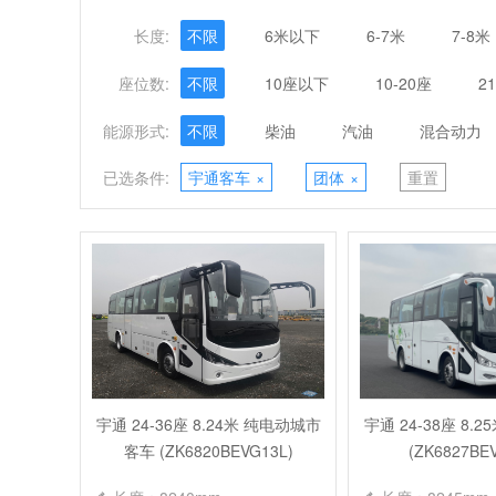
长度:
不限
6米以下
6-7米
7-8米
座位数:
不限
10座以下
10-20座
2
能源形式:
不限
柴油
汽油
混合动力
已选条件:
宇通客车
×
团体
×
重置
宇通 24-36座 8.24米 纯电动城市
宇通 24-38座 8.
客车 (ZK6820BEVG13L)
(ZK6827BE