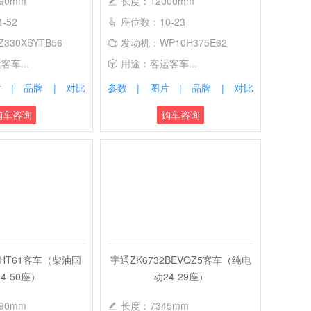
90mm
长度：12000mm
-52
座位数：10-23
330XSYTB56
发动机：WP10H375E62
车...
用途：客运客车...
片
品牌
对比
参数
图片
品牌
对比
|
|
|
|
|
购车咨询
购车咨询
6HT61客车（柴油国
宇通ZK6732BEVQZ5客车（纯电
4-50座）
动24-29座）
90mm
长度：7345mm