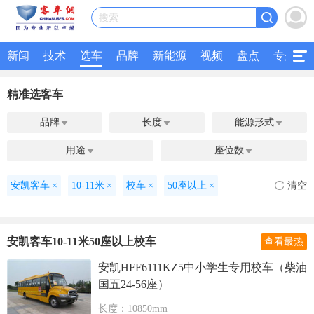
搜索
新闻
技术
选车
品牌
新能源
视频
盘点
专题
精准选客车
品牌
长度
能源形式



用途
座位数


安凯客车
×
10-11米
×
校车
×
50座以上
×
清空
安凯客车10-11米50座以上校车
查看最热
安凯HFF6111KZ5中小学生专用校车（柴油
国五24-56座）
长度：10850mm