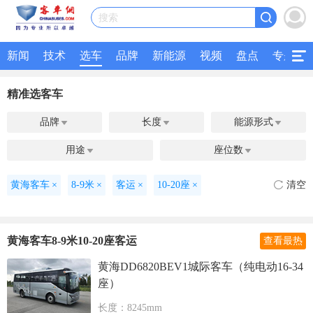
搜索
新闻
技术
选车
品牌
新能源
视频
盘点
专题
精准选客车
品牌
长度
能源形式



用途
座位数


黄海客车
×
8-9米
×
客运
×
10-20座
×
清空
黄海客车8-9米10-20座客运
查看最热
黄海DD6820BEV1城际客车（纯电动16-34
座）
长度：8245mm