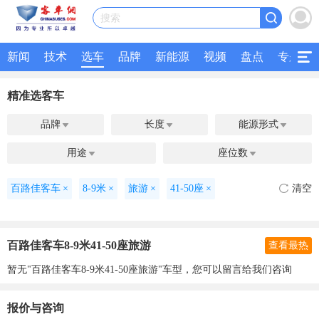
搜索
新闻
技术
选车
品牌
新能源
视频
盘点
专题
精准选客车
品牌
长度
能源形式



用途
座位数


百路佳客车
×
8-9米
×
旅游
×
41-50座
×
清空
百路佳客车8-9米41-50座旅游
查看最热
暂无"百路佳客车8-9米41-50座旅游"车型，您可以留言给我们咨询
报价与咨询