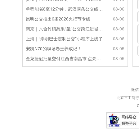
单程能省8至12分钟，武汉两条公交线路试点“按需停靠”
08-06
昆明公交推出6条2026火把节专线
08-06
南京｜六合竹镇蔬果“坐”公交跨江进城来源：新华日报
08-06
上海｜“崇明巴士定制公交”小程序上线了
08-06
安凯N70的职场卷王养成记！
08-05
金龙捷冠批量交付江西省南昌市 点亮城乡便民定制出行
08-05
微信
北京市工商行政
C