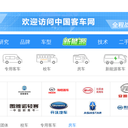
研究
品牌
车型
技术
二
专用客车
校车
房车
新能源客车
团体
校车
专用客车
房车