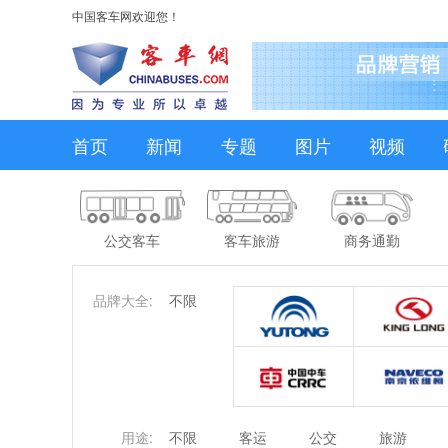
中国客车网欢迎您！
首页
新闻
专题
图片
视频
公交客车
客车旅游
商务通勤
品牌大全:
不限
用途:
不限
客运
公交
旅游