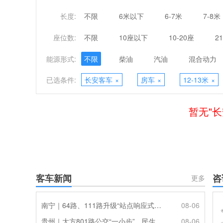
长度:
不限
6米以下
6-7米
7-8米
座位数:
不限
10座以下
10-20座
2
能源形式:
不限
柴油
汽油
混合动力
已选条件:
长安客车
×
房车
×
12-13米
×
暂无"长
客车新闻
咨
更多
南宁｜64路、111路升级“站点响应式停靠”
08-06
贵州｜大方801路公交“一小步”，民生幸福“一大步”
08-06