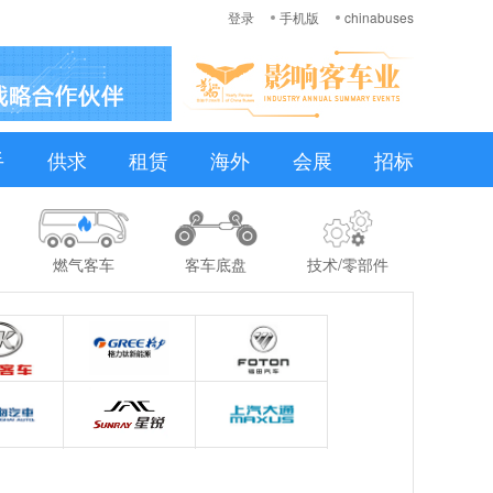
登录
手机版
chinabuses
手
供求
租赁
海外
会展
招标
燃气客车
客车底盘
技术/零部件