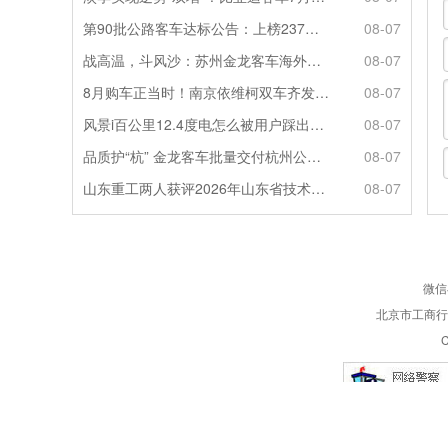
第90批公路客车达标公告：上榜237款创次高，混动\燃料电池缺席
08-07
战高温，斗风沙：苏州金龙客车海外服务的“极限温度测试”
08-07
8月购车正当时！南京依维柯双车齐发限时福利全解析
08-07
风景i百公里12.4度电怎么被用户踩出来的？
08-07
品质护“杭” 金龙客车批量交付杭州公交集团72辆
08-07
山东重工两人获评2026年山东省技术技能大师
08-07
微信
北京市工商行政
C