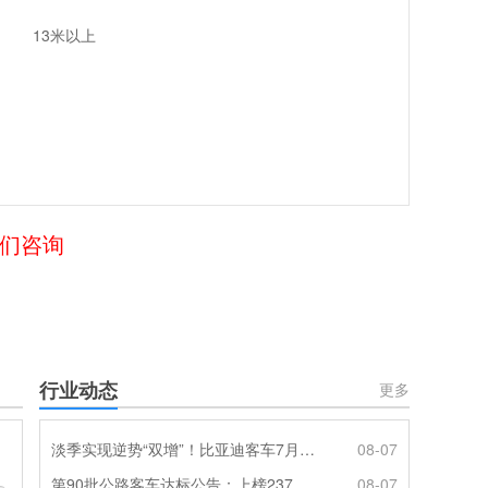
13米以上
我们咨询
行业动态
更多
淡季实现逆势“双增”！比亚迪客车7月热销620辆创新高
08-07
第90批公路客车达标公告：上榜237款创次高，混动\燃料电池缺席
08-07