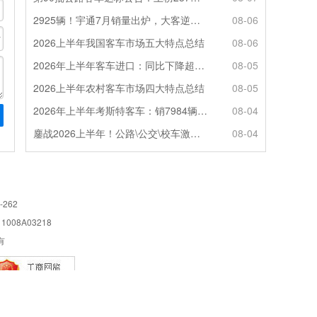
2925辆！宇通7月销量出炉，大客逆势走强筑牢基本盘
08-06
2026上半年我国客车市场五大特点总结
08-06
2026年上半年客车进口：同比下降超4成，轻客主体地位凸显
08-05
2026上半年农村客车市场四大特点总结
08-05
2026年上半年考斯特客车：销7984辆 6米领涨领跑 电动化提速
08-04
鏖战2026上半年！公路\公交\校车激烈角逐，谁问鼎赛道赢家?
08-04
-262
08A03218
所有