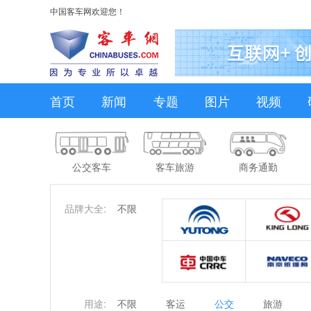
中国客车网欢迎您！
首页
新闻
专题
图片
视频
公交客车
客车旅游
商务通勤
品牌大全:
不限
用途:
不限
客运
公交
旅游