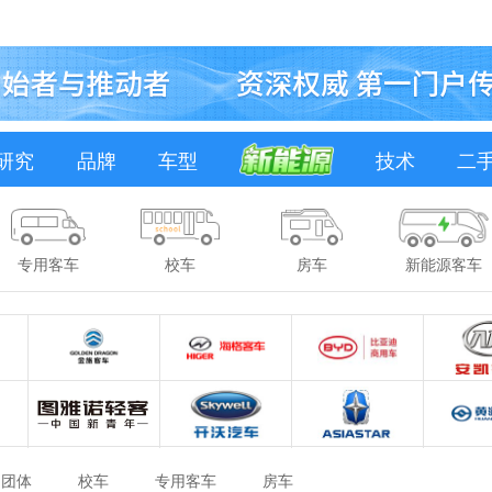
研究
品牌
车型
技术
二
专用客车
校车
房车
新能源客车
团体
校车
专用客车
房车