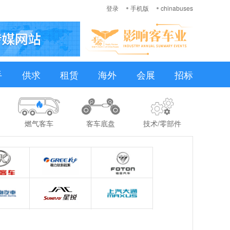
登录
手机版
chinabuses
手
供求
租赁
海外
会展
招标
燃气客车
客车底盘
技术/零部件