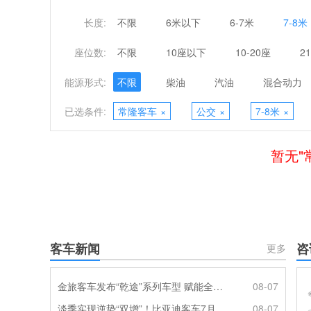
长度:
不限
6米以下
6-7米
7-8米
座位数:
不限
10座以下
10-20座
2
能源形式:
不限
柴油
汽油
混合动力
已选条件:
常隆客车
×
公交
×
7-8米
×
暂无"
客车新闻
咨
更多
金旅客车发布“乾途”系列车型 赋能全球客运产业提质升级
08-07
淡季实现逆势“双增”！比亚迪客车7月热销620辆创新高
08-07