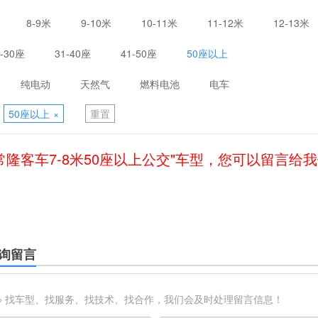
8-9米
9-10米
10-11米
11-12米
12-13米
1-30座
31-40座
41-50座
50座以上
纯电动
天然气
燃料电池
电车
50座以上
×
重置
常隆客车7-8米50座以上公交"车型，您可以留言给
询留言
※ 找车型、找服务、找技术、找合作，我们会及时处理留言信息！