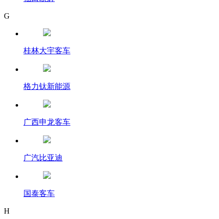
G
桂林大宇客车
格力钛新能源
广西申龙客车
广汽比亚迪
国泰客车
H