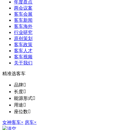
年度盘点
两会议案
客车会展
客车新闻
客车海外
行业研究
原创策划
客车政策
客车人才
客车视频
关于我们
精准选客车
品牌

长度

能源形式

用途

座位数

女神客车
×
房车
×
清空