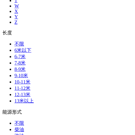
T
W
X
Y
Z
长度
不限
6米以下
6-7米
7-8米
8-9米
9-10米
10-11米
11-12米
12-13米
13米以上
能源形式
不限
柴油