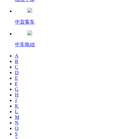
中宜客车
中车电动
A
B
C
D
E
F
G
H
J
K
L
M
N
Q
S