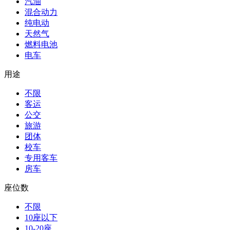
汽油
混合动力
纯电动
天然气
燃料电池
电车
用途
不限
客运
公交
旅游
团体
校车
专用客车
房车
座位数
不限
10座以下
10-20座