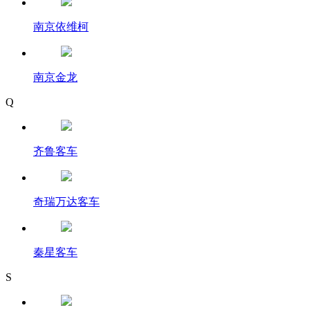
南京依维柯
南京金龙
Q
齐鲁客车
奇瑞万达客车
秦星客车
S