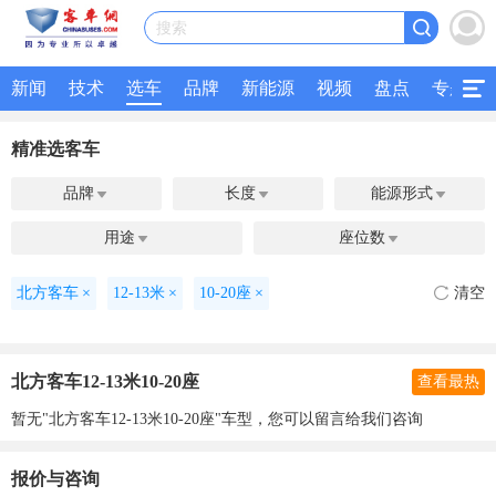
搜索
新闻
技术
选车
品牌
新能源
视频
盘点
专题
精准选客车
品牌
长度
能源形式



用途
座位数


北方客车
×
12-13米
×
10-20座
×
清空
北方客车12-13米10-20座
查看最热
暂无"北方客车12-13米10-20座"车型，您可以留言给我们咨询
报价与咨询