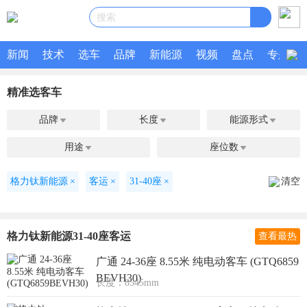
搜索
新闻
技术
选车
品牌
新能源
视频
盘点
专题
精准选客车
品牌
长度
能源形式



用途
座位数


格力钛新能源
×
客运
×
31-40座
×
清空
格力钛新能源31-40座客运
查看最热
广通 24-36座 8.55米 纯电动客车 (GTQ6859
BEVH30)
长度：8545mm