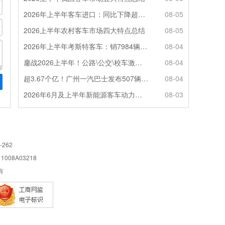
2026年上半年客车进口：同比下降超4成，轻客主体地位凸显
08-05
2026上半年农村客车市场四大特点总结
08-05
2026年上半年考斯特客车：销7984辆 6米领涨领跑 电动化提速
08-04
鏖战2026上半年！公路\公交\校车激烈角逐，谁问鼎赛道赢家?
08-04
超3.67个亿！广州一汽巴士发布507辆纯电动城市客车采购中标公告
08-04
2026年6月及上半年新能源客车动力电池装机量特点分析
08-03
-262
08A03218
所有