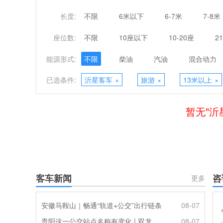
长度:
不限
6米以下
6-7米
7-8米
座位数:
不限
10座以下
10-20座
2
能源形式:
不限
柴油
汽油
混合动力
已选条件:
沂星客车
×
旅游
×
13米以上
×
暂无"沂
客车新闻
咨
更多
安徽马鞍山｜畅通“轨道+公交”出行链条
08-07
贵阳这一公交站点名称有变化 | 双龙优化调整公交线路
08-07