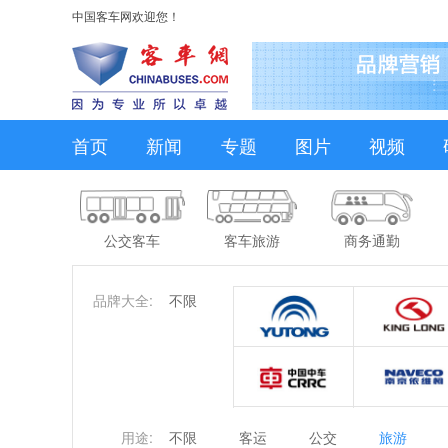
中国客车网欢迎您！
首页
新闻
专题
图片
视频
公交客车
客车旅游
商务通勤
品牌大全:
不限
用途:
不限
客运
公交
旅游