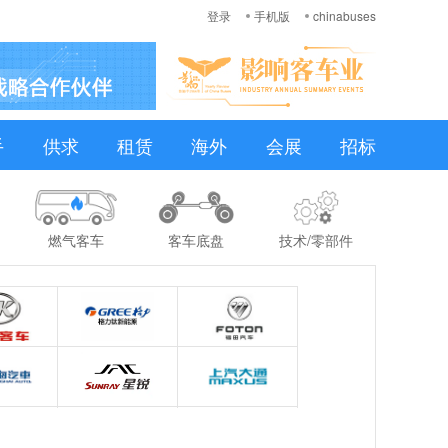
登录
手机版
chinabuses
手
供求
租赁
海外
会展
招标
燃气客车
客车底盘
技术/零部件