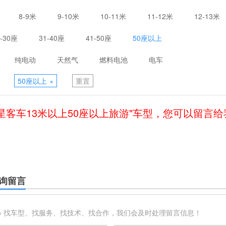
8-9米
9-10米
10-11米
11-12米
12-13米
1-30座
31-40座
41-50座
50座以上
纯电动
天然气
燃料电池
电车
50座以上
×
重置
星客车13米以上50座以上旅游"车型，您可以留言
询留言
※ 找车型、找服务、找技术、找合作，我们会及时处理留言信息！