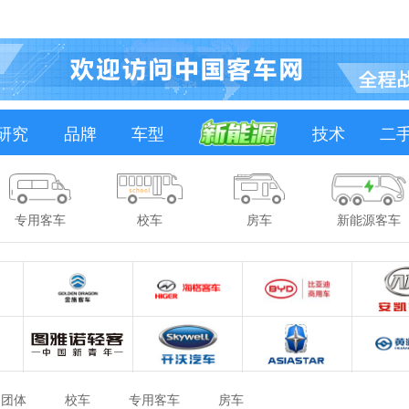
研究
品牌
车型
技术
二
专用客车
校车
房车
新能源客车
团体
校车
专用客车
房车