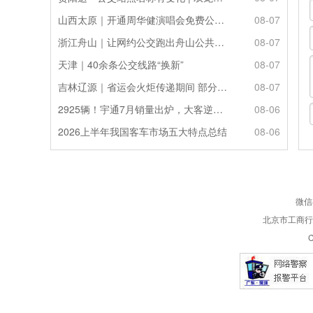
山西太原｜开通周华健演唱会免费公交接驳专线
08-07
浙江舟山｜让网约公交跑出舟山公共服务的“金名片”
08-07
天津｜40余条公交线路“换新”
08-07
吉林辽源｜省运会火炬传递期间 部分公交线路临时调整
08-07
2925辆！宇通7月销量出炉，大客逆势走强筑牢基本盘
08-06
2026上半年我国客车市场五大特点总结
08-06
微信
北京市工商行政
C