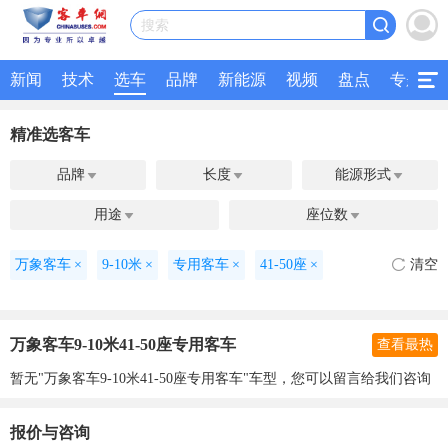
搜索
新闻
技术
选车
品牌
新能源
视频
盘点
专题
精准选客车
品牌
长度
能源形式



用途
座位数


万象客车
×
9-10米
×
专用客车
×
41-50座
×
清空
万象客车9-10米41-50座专用客车
查看最热
暂无"万象客车9-10米41-50座专用客车"车型，您可以留言给我们咨询
报价与咨询