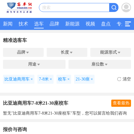
搜索
新闻
技术
选车
品牌
新能源
视频
盘点
专题
精准选客车
品牌
长度
能源形式



用途
座位数


比亚迪商用车
×
7-8米
×
校车
×
21-30座
×
清空
比亚迪商用车7-8米21-30座校车
查看最热
暂无"比亚迪商用车7-8米21-30座校车"车型，您可以留言给我们咨询
报价与咨询