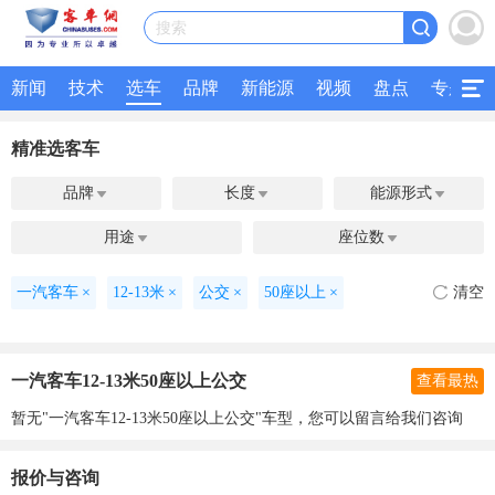
搜索
新闻
技术
选车
品牌
新能源
视频
盘点
专题
精准选客车
品牌
长度
能源形式



用途
座位数


一汽客车
×
12-13米
×
公交
×
50座以上
×
清空
一汽客车12-13米50座以上公交
查看最热
暂无"一汽客车12-13米50座以上公交"车型，您可以留言给我们咨询
报价与咨询