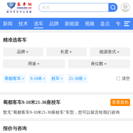
搜索
新闻
技术
选车
品牌
新能源
视频
盘点
专题
精准选客车
品牌
长度
能源形式



用途
座位数


蜀都客车
×
9-10米
×
校车
×
21-30座
×
清空
蜀都客车9-10米21-30座校车
查看最热
暂无"蜀都客车9-10米21-30座校车"车型，您可以留言给我们咨询
报价与咨询