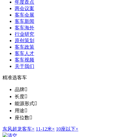
年度盘点
两会议案
客车会展
客车新闻
客车海外
行业研究
原创策划
客车政策
客车人才
客车视频
关于我们
精准选客车
品牌

长度

能源形式

用途

座位数

东风超龙客车
×
11-12米
×
10座以下
×
清空