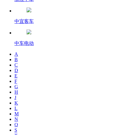
中宜客车
中车电动
A
B
C
D
E
F
G
H
J
K
L
M
N
Q
S