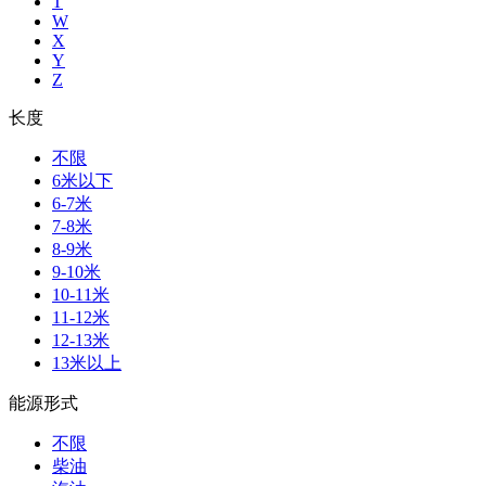
T
W
X
Y
Z
长度
不限
6米以下
6-7米
7-8米
8-9米
9-10米
10-11米
11-12米
12-13米
13米以上
能源形式
不限
柴油