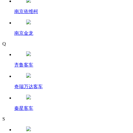
南京依维柯
南京金龙
Q
齐鲁客车
奇瑞万达客车
秦星客车
S