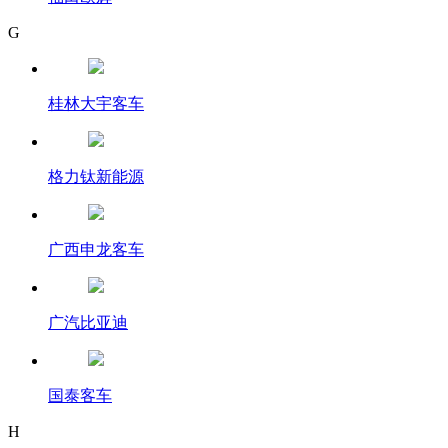
G
桂林大宇客车
格力钛新能源
广西申龙客车
广汽比亚迪
国泰客车
H