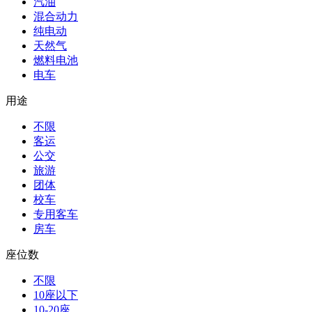
汽油
混合动力
纯电动
天然气
燃料电池
电车
用途
不限
客运
公交
旅游
团体
校车
专用客车
房车
座位数
不限
10座以下
10-20座