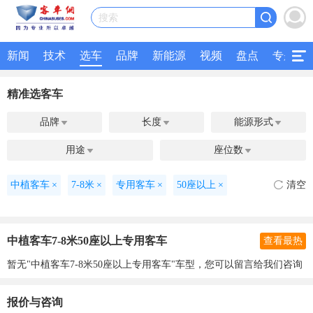
搜索
新闻
技术
选车
品牌
新能源
视频
盘点
专题
精准选客车
品牌
长度
能源形式



用途
座位数


中植客车
×
7-8米
×
专用客车
×
50座以上
×
清空
中植客车7-8米50座以上专用客车
查看最热
暂无"中植客车7-8米50座以上专用客车"车型，您可以留言给我们咨询
报价与咨询