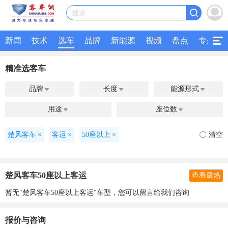
搜索
新闻
技术
选车
品牌
新能源
视频
盘点
专题
精准选客车
品牌
长度
能源形式



用途
座位数


楚风客车
×
客运
×
50座以上
×
清空
楚风客车50座以上客运
查看最热
暂无"楚风客车50座以上客运"车型，您可以留言给我们咨询
报价与咨询