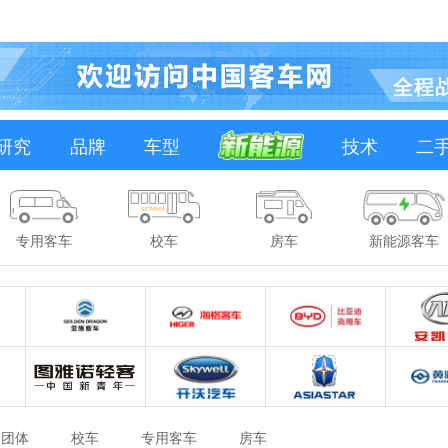
研究
品牌
车型
技术
二
专用客车
校车
房车
新能源客车
团体
校车
专用客车
房车