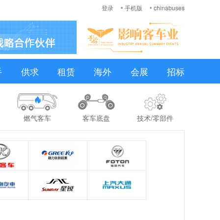
登录
手机版
chinabuses
手
供求
租赁
海外
会展
招标
燃气客车
客车底盘
技术/零部件