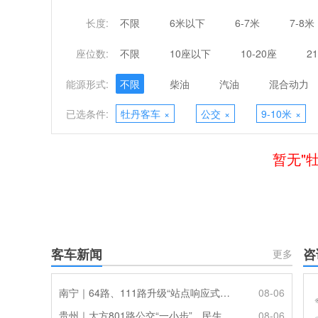
长度:
不限
6米以下
6-7米
7-8米
座位数:
不限
10座以下
10-20座
2
能源形式:
不限
柴油
汽油
混合动力
已选条件:
牡丹客车
×
公交
×
9-10米
×
暂无"
客车新闻
咨
更多
南宁｜64路、111路升级“站点响应式停靠”
08-06
贵州｜大方801路公交“一小步”，民生幸福“一大步”
08-06