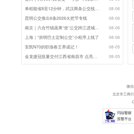
单程能省8至12分钟，武汉两条公交线路试点“按需停靠”
08-06
昆明公交推出6条2026火把节专线
08-06
南京｜六合竹镇蔬果“坐”公交跨江进城来源：新华日报
08-06
上海｜“崇明巴士定制公交”小程序上线了
08-06
安凯N70的职场卷王养成记！
08-05
金龙捷冠批量交付江西省南昌市 点亮城乡便民定制出行
08-05
微信
北京市工商行政
C