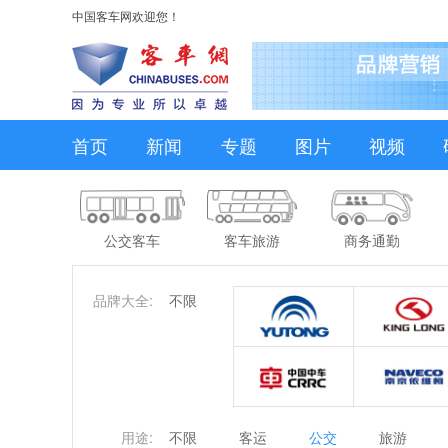
中国客车网欢迎您！
首页
新闻
专题
图片
视频
公交客车
客车旅游
商务通勤
品牌大全:
不限
用途:
不限
客运
公交
旅游