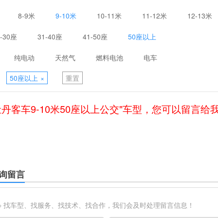
8-9米
9-10米
10-11米
11-12米
12-13米
1-30座
31-40座
41-50座
50座以上
纯电动
天然气
燃料电池
电车
50座以上
×
重置
牡丹客车9-10米50座以上公交"车型，您可以留言给
询留言
※ 找车型、找服务、找技术、找合作，我们会及时处理留言信息！