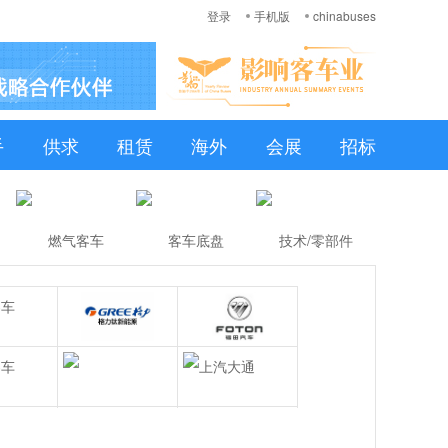
登录
手机版
chinabuses
手
供求
租赁
海外
会展
招标
燃气客车
客车底盘
技术/零部件