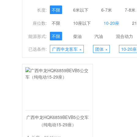
长度:
不限
6米以下
6-7米
7-8米
座位数:
不限
10座以下
10-20座
2
能源形式:
不限
柴油
汽油
混合动力
已选条件:
广西申龙客车
×
团体
×
10-20座
广西申龙HQK6859BEVB5公交车
（纯电动15-29座）