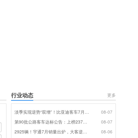
行业动态
更多
淡季实现逆势“双增”！比亚迪客车7月热销620辆创新高
08-07
第90批公路客车达标公告：上榜237款创次高，混动\燃料电池缺席
08-07
2925辆！宇通7月销量出炉，大客逆势走强筑牢基本盘
08-06