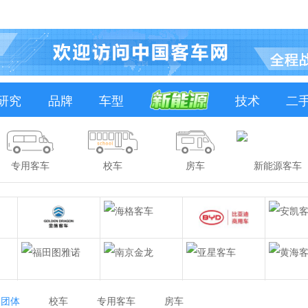
研究
品牌
车型
技术
二
专用客车
校车
房车
新能源客车
团体
校车
专用客车
房车