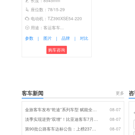
长度：8545mm
座位数：78/15-29
电动机：TZ390XSE54-220
用途：客运客车...
参数
图片
品牌
对比
|
|
|
购车咨询
客车新闻
咨
更多
金旅客车发布“乾途”系列车型 赋能全球客运产业提质升级
08-07
淡季实现逆势“双增”！比亚迪客车7月热销620辆创新高
08-07
第90批公路客车达标公告：上榜237款创次高，混动\燃料电池缺席
08-07