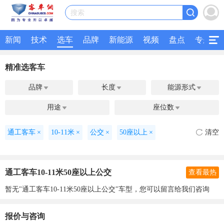
搜索
新闻
技术
选车
品牌
新能源
视频
盘点
专题
精准选客车
品牌
长度
能源形式



用途
座位数


通工客车
×
10-11米
×
公交
×
50座以上
×
清空
通工客车10-11米50座以上公交
查看最热
暂无"通工客车10-11米50座以上公交"车型，您可以留言给我们咨询
报价与咨询