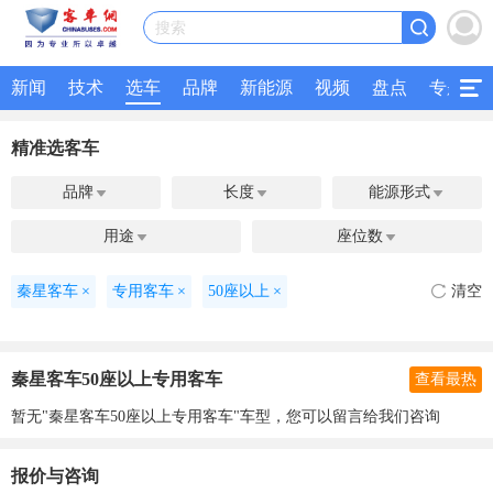
搜索
新闻
技术
选车
品牌
新能源
视频
盘点
专题
精准选客车
品牌
长度
能源形式



用途
座位数


秦星客车
×
专用客车
×
50座以上
×
清空
秦星客车50座以上专用客车
查看最热
暂无"秦星客车50座以上专用客车"车型，您可以留言给我们咨询
报价与咨询