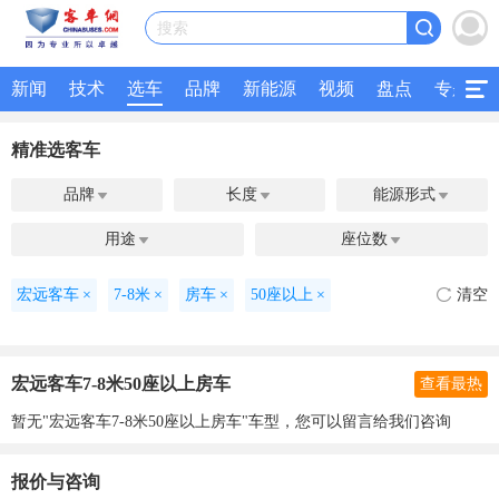
搜索
新闻
技术
选车
品牌
新能源
视频
盘点
专题
精准选客车
品牌
长度
能源形式



用途
座位数


宏远客车
×
7-8米
×
房车
×
50座以上
×
清空
宏远客车7-8米50座以上房车
查看最热
暂无"宏远客车7-8米50座以上房车"车型，您可以留言给我们咨询
报价与咨询