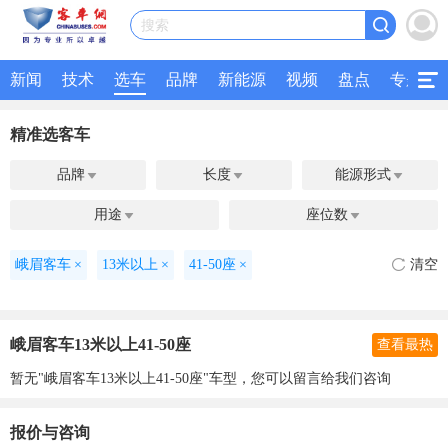
搜索
新闻
技术
选车
品牌
新能源
视频
盘点
专题
精准选客车
品牌
长度
能源形式



用途
座位数


峨眉客车
×
13米以上
×
41-50座
×
清空
峨眉客车13米以上41-50座
查看最热
暂无"峨眉客车13米以上41-50座"车型，您可以留言给我们咨询
报价与咨询