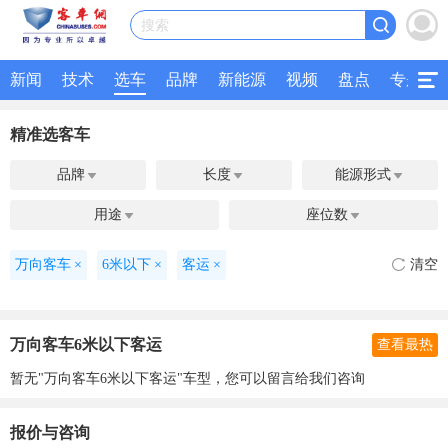
搜索
新闻
技术
选车
品牌
新能源
视频
盘点
专题
精准选客车
品牌
长度
能源形式



用途
座位数


万向客车
×
6米以下
×
客运
×
清空
万向客车6米以下客运
查看最热
暂无"万向客车6米以下客运"车型，您可以留言给我们咨询
报价与咨询